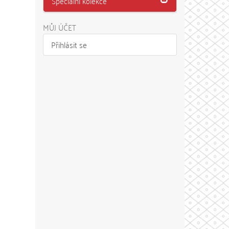
Speciální kolekce
MŮJ ÚČET
Přihlásit se