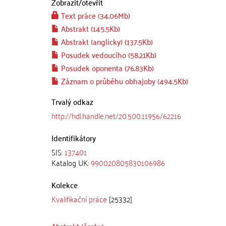
Zobrazit/
otevřít
Text práce (34.06Mb)
Abstrakt (145.5Kb)
Abstrakt (anglicky) (137.5Kb)
Posudek vedoucího (58.21Kb)
Posudek oponenta (76.83Kb)
Záznam o průběhu obhajoby (494.5Kb)
Trvalý odkaz
http://hdl.handle.net/20.500.11956/62216
Identifikátory
SIS:
137401
Katalog UK:
990020805830106986
Kolekce
Kvalifikační práce
[25332]