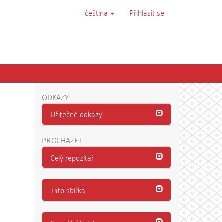
čeština
Přihlásit se
ODKAZY
Užitečné odkazy
PROCHÁZET
Celý repozitář
Tato sbírka