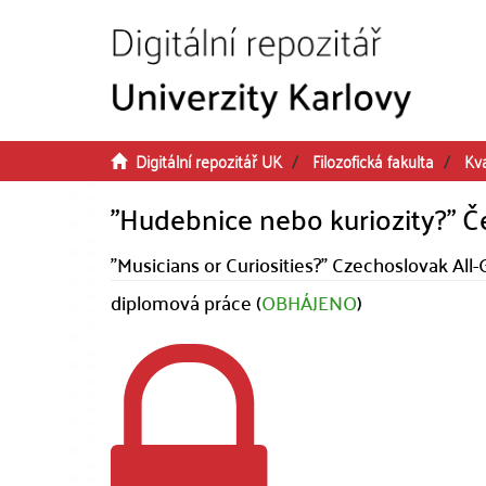
Přeskočit na obsah
Digitální repozitář UK
Filozofická fakulta
Kva
"Hudebnice nebo kuriozity?" Če
"Musicians or Curiosities?" Czechoslovak All-G
diplomová práce (
OBHÁJENO
)