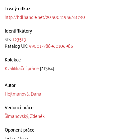
Trvalý odkaz
http://hdl.handle.net/20.500.11956/61730
Identifikátory
SIS:
123513
Katalog UK:
990017788960106986
Kolekce
Kvalifikační práce
[21384]
Autor
Hejtmanová, Dana
Vedoucí práce
Šimanovský, Zdeněk
Oponent práce
Tichá, Alena