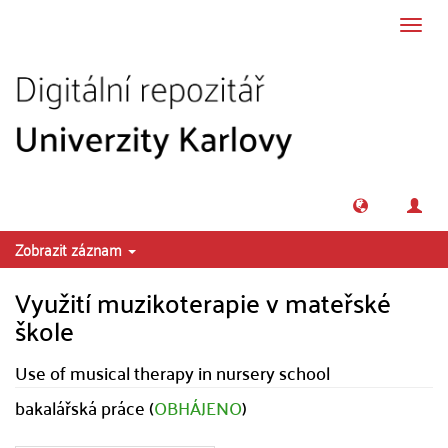
Přeskočit na obsah
Přepn
navig
Zobrazit záznam
Využití muzikoterapie v mateřské
škole
Use of musical therapy in nursery school
bakalářská práce (
OBHÁJENO
)