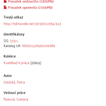
Posudek vedoucího (7.876Mb)
Posudek oponenta (7.056Mb)
Trvalý odkaz
http://hdl.handle.net/20.500.11956/613
Identifikátory
SIS:
72311
Katalog UK:
990011229560106986
Kolekce
Kvalifikační práce
[20621]
Autor
Kdolská, Petra
Vedoucí práce
Raková, Svatava