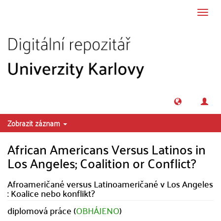
Přeskočit na obsah
Přepn
navig
Zobrazit záznam
African Americans Versus Latinos in
Los Angeles; Coalition or Conflict?
Afroameričané versus Latinoameričané v Los Angeles
: Koalice nebo konflikt?
diplomová práce (
OBHÁJENO
)