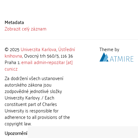
Metadata
Zobrazit celý záznam
© 2025
Univerzita Karlova
,
Ústřední
Theme by
knihovna
, Ovocný trh 560/5, 116 36
Praha 1;
email: admin-repozitar [at]
cuni.cz
Za dodržení všech ustanovení
autorského zákona jsou
zodpovědné jednotlivé složky
Univerzity Karlovy. / Each
constituent part of Charles
University is responsible for
adherence to all provisions of the
copyright law.
Upozornění / Notice:
Získané