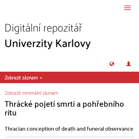
Přeskočit na obsah
Přepn
navig
Zobrazit záznam
Zobrazit minimální záznam
Thrácké pojetí smrti a pohřebního
ritu
Thracian conception of death and funeral observance