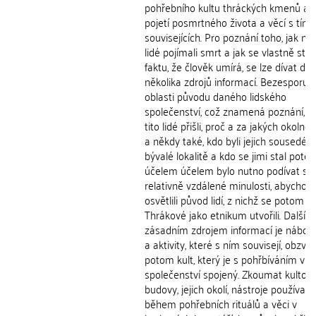
pohřebního kultu thráckých kmenů a je
pojetí posmrtného života a věcí s tím
souvisejících. Pro poznání toho, jak něk
lidé pojímali smrt a jak se vlastně stav
faktu, že člověk umírá, se lze dívat do
několika zdrojů informací. Bezesporu t
oblasti původu daného lidského
společenství, což znamená poznání, o
tito lidé přišli, proč a za jakých okolnos
a někdy také, kdo byli jejich sousedé v
bývalé lokalitě a kdo se jimi stal poté.
účelem účelem bylo nutno podívat se
relativně vzdálené minulosti, abychom
osvětlili původ lidí, z nichž se potom
Thrákové jako etnikum utvořili. Dalším
zásadním zdrojem informací je nábož
a aktivity, které s ním souvisejí, obzvlá
potom kult, který je s pohřbíváním v
společenství spojený. Zkoumat kultovn
budovy, jejich okolí, nástroje používan
během pohřebních rituálů a věci v