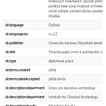
hrobových inventářích, způsob pohřbu
posléze také vývoj hrobové architektur
může odhalit vnímání těchto poslední
člověka.
dc.language
Čeština
dc.language.iso
cs_CZ
dc.publisher
Univerzita Karlova, Filozofická fakulta
dc.title
Thrácké pojetí smrti a pohřebního ritu
dc.type
diplomová práce
dcterms.created
2006
dcterms.dateAccepted
2006-06-01
dc.description.department
Ústav pro klasickou archeologii
dc.description.department
Institute for Classical Archeology
dc.description.faculty
Filozofická fakulta