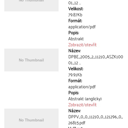
01_12 ...
Velikost:
79.87Kb
Formát:
application/pdf
Popis:
Abstrakt
Zobrazit/
otevřít
Název:
DPBE_2005_2_11210_ASZK100
01_12 ...
Velikost:
79.91Kb
Formát:
application/pdf
Popis:
Abstrakt (anglicky)
Zobrazit/
otevřít
Název:
DPPV_0_0_11210_0_121296_0_
26815.pdf