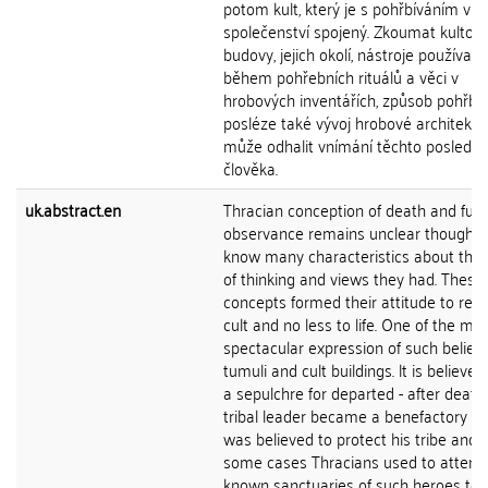
potom kult, který je s pohřbíváním v
společenství spojený. Zkoumat kultovn
budovy, jejich okolí, nástroje používan
během pohřebních rituálů a věci v
hrobových inventářích, způsob pohřbu
posléze také vývoj hrobové architektur
může odhalit vnímání těchto poslední
člověka.
uk.abstract.en
Thracian conception of death and fune
observance remains unclear though 
know many characteristics about thei
of thinking and views they had. These
concepts formed their attitude to relig
cult and no less to life. One of the mo
spectacular expression of such beliefs
tumuli and cult buildings. lt is believed
a sepulchre for departed - after death
tribal leader became a benefactory he
was believed to protect his tribe and i
some cases Thracians used to attend 
known sanctuaries of such heroes to