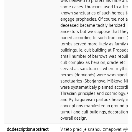
was believed to protect his tribe and i
some cases Thracians used to attend 
known sanctuaries of such heroes to
engage prophecies. Of course, not all
deceased became tacitly heroized
ancestors but we suppose that they 
buried according to such traditions (t
tombs served more likely as family cul
buildings, i.e. cult building at Propada).
small number of barrows was rebuilt i
cult complex as heraion, oracle etc .. 
served as sanctuaries where mythical
heroes (demigods) were worshiped. T
sanctuaries (Sborjanovo, Miškova Niva 
were systematicaly planned according
Thracian principles and cosmology. O
and Pythagoreism partook heavily in 
conceptions manifested in ground pla
tumuli and cult buildings, decoration 
overal! design.
dc.description.abstract
V této práci je snahou zmapovat vývo