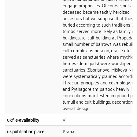
engage prophecies. Of course, not all
deceased became tacitly heroized
ancestors but we suppose that they 
buried according to such traditions (t
tombs served more likely as family cul
buildings, i.e. cult building at Propada).
small number of barrows was rebuilt i
cult complex as heraion, oracle etc .. 
served as sanctuaries where mythical
heroes (demigods) were worshiped. T
sanctuaries (Sborjanovo, Miškova Niva 
were systematicaly planned according
Thracian principles and cosmology. O
and Pythagoreism partook heavily in 
conceptions manifested in ground pla
tumuli and cult buildings, decoration 
overal! design.
uk.file-availability
V
uk.publication.place
Praha