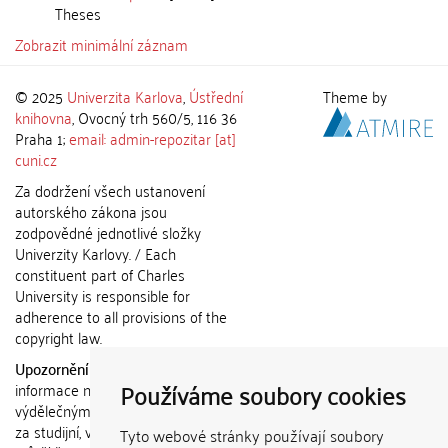
Theses
Zobrazit minimální záznam
© 2025
Univerzita Karlova
,
Ústřední
Theme by
knihovna
, Ovocný trh 560/5, 116 36
Praha 1;
email: admin-repozitar [at]
cuni.cz
Za dodržení všech ustanovení
autorského zákona jsou
zodpovědné jednotlivé složky
Univerzity Karlovy. / Each
constituent part of Charles
University is responsible for
adherence to all provisions of the
copyright law.
Upozornění / Notice:
Získané
Používáme soubory cookies
informace nemohou být použity k
výdělečným účelům nebo vydávány
za studijní, vědeckou nebo jinou
Tyto webové stránky používají soubory