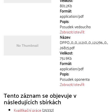
Velikost:
801.2Kb
Formát:
application/pdf
Popis:
Posudek vedoucího
Zobrazit/
otevřít
Název:
DPPO_0_0_11210_0_121296_0_
26815.pdf
Velikost:
751.9Kb
Formát:
application/pdf
Popis:
Posudek oponenta
Zobrazit/
otevřít
Tento záznam se objevuje v
následujících sbírkách
Kvalifikační práce
[25332]