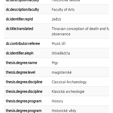
dc.description.faculty
Faculty of Arts
dc.identifier.repId
26815
dc.title.translated
Thracian conception of death and fune
observance
dc.contributor.referee
Musil, Jiří
dc.identifier.aleph
001686074
thesis.degree.name
Mgr.
thesis.degree.level
magisterské
thesis.degree.discipline
Classical Archaeology
thesis.degree.discipline
Klasická archeologie
thesis.degree.program
History
thesis.degree.program
Historické vědy