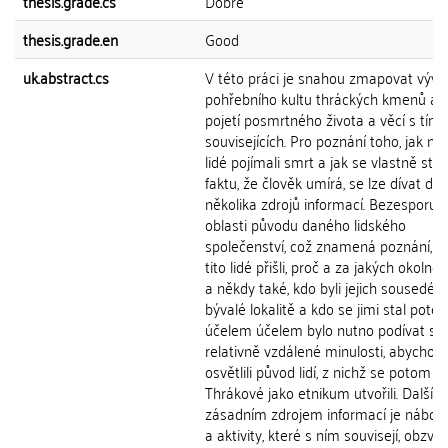
thesis.grade.cs
Dobře
thesis.grade.en
Good
uk.abstract.cs
V této práci je snahou zmapovat vývo
pohřebního kultu thráckých kmenů a je
pojetí posmrtného života a věcí s tím
souvisejících. Pro poznání toho, jak něk
lidé pojímali smrt a jak se vlastně stav
faktu, že člověk umírá, se lze dívat do
několika zdrojů informací. Bezesporu t
oblasti původu daného lidského
společenství, což znamená poznání, o
tito lidé přišli, proč a za jakých okolnos
a někdy také, kdo byli jejich sousedé v
bývalé lokalitě a kdo se jimi stal poté.
účelem účelem bylo nutno podívat se
relativně vzdálené minulosti, abychom
osvětlili původ lidí, z nichž se potom
Thrákové jako etnikum utvořili. Dalším
zásadním zdrojem informací je nábož
a aktivity, které s ním souvisejí, obzvlá