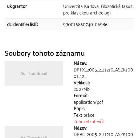
uk.grantor
Univerzita Karlova, Filozofická fakulta,
pro klasickou archeologii
dc.identifier.lisID
990016860740106986
Soubory tohoto záznamu
Název:
DPTX_2005_2_11210_ASZK100
01_12 ...
Velikost:
20.27Mb
Formát:
application/pdf
Popis:
Text práce
Zobrazit/
otevřít
Název:
DPBC_2005_2_11210_ASZK100