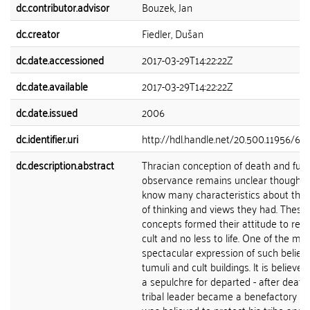
dc.contributor.advisor
Bouzek, Jan
dc.creator
Fiedler, Dušan
dc.date.accessioned
2017-03-29T14:22:22Z
dc.date.available
2017-03-29T14:22:22Z
dc.date.issued
2006
dc.identifier.uri
http://hdl.handle.net/20.500.11956/61
dc.description.abstract
Thracian conception of death and fune
observance remains unclear though 
know many characteristics about thei
of thinking and views they had. These
concepts formed their attitude to relig
cult and no less to life. One of the mo
spectacular expression of such beliefs
tumuli and cult buildings. lt is believed
a sepulchre for departed - after death
tribal leader became a benefactory he