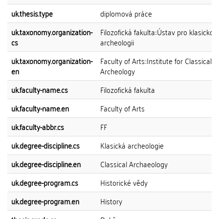
uk.thesis.type
diplomová práce
uk.taxonomy.organization-
Filozofická fakulta::Ústav pro klasickou
cs
archeologii
uk.taxonomy.organization-
Faculty of Arts::Institute for Classical
en
Archeology
uk.faculty-name.cs
Filozofická fakulta
uk.faculty-name.en
Faculty of Arts
uk.faculty-abbr.cs
FF
uk.degree-discipline.cs
Klasická archeologie
uk.degree-discipline.en
Classical Archaeology
uk.degree-program.cs
Historické vědy
uk.degree-program.en
History