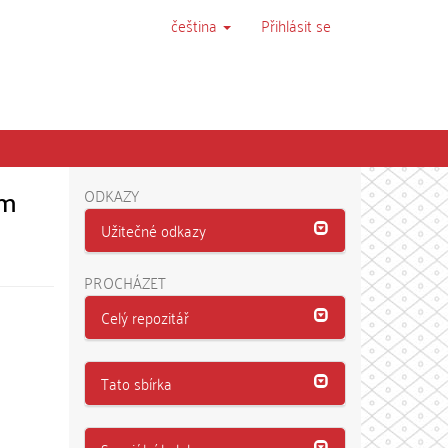
čeština
Přihlásit se
ém
ODKAZY
Užitečné odkazy
PROCHÁZET
Celý repozitář
Tato sbírka