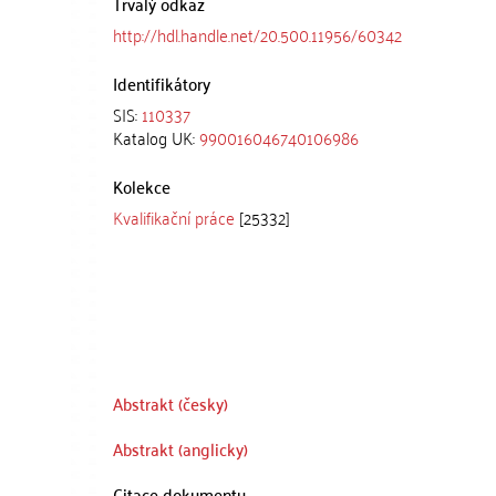
Trvalý odkaz
http://hdl.handle.net/20.500.11956/60342
Identifikátory
SIS:
110337
Katalog UK:
990016046740106986
Kolekce
Kvalifikační práce
[25332]
Abstrakt (česky)
Abstrakt (anglicky)
Citace dokumentu