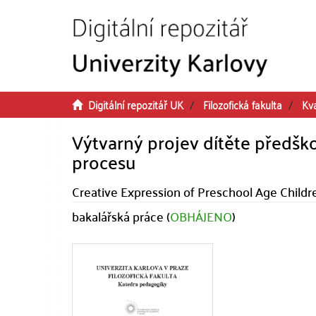
Přeskočit na obsah
Digitální repozitář UK
Filozofická fakulta
Kva
Výtvarný projev dítěte předš
procesu
Creative Expression of Preschool Age Childr
bakalářská práce (
OBHÁJENO
)