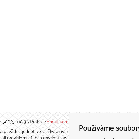
h 560/5, 116 36 Praha 1;
email: admin-repozitar [at] cuni.cz
Používáme soubor
povědné jednotlivé složky Univerzity Karlovy. / Each constituent
all provisions of the copyright law.