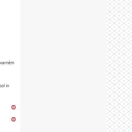
ýtvarném
ol in