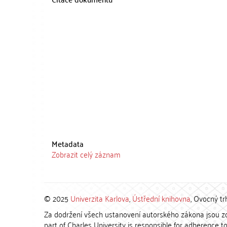
Metadata
Zobrazit celý záznam
© 2025
Univerzita Karlova
,
Ústřední knihovna
, Ovocný tr
Za dodržení všech ustanovení autorského zákona jsou zod
part of Charles University is responsible for adherence to 