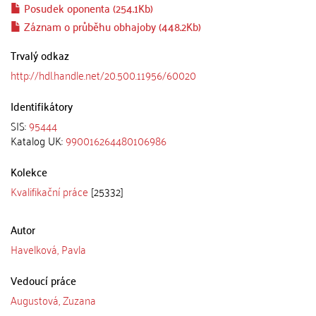
Posudek oponenta (254.1Kb)
Záznam o průběhu obhajoby (448.2Kb)
Trvalý odkaz
http://hdl.handle.net/20.500.11956/60020
Identifikátory
SIS:
95444
Katalog UK:
990016264480106986
Kolekce
Kvalifikační práce
[25332]
Autor
Havelková, Pavla
Vedoucí práce
Augustová, Zuzana