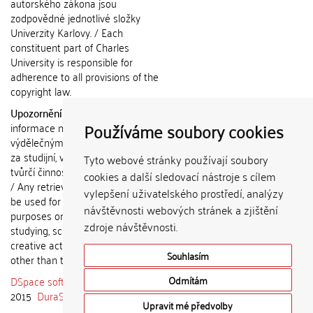
autorského zákona jsou
zodpovědné jednotlivé složky
Univerzity Karlovy. / Each
constituent part of Charles
University is responsible for
adherence to all provisions of the
copyright law.
Upozornění / Notice:
Získané
Používáme soubory cookies
informace nemohou být použity k
výdělečným účelům nebo vydávány
za studijní, vědeckou nebo jinou
Tyto webové stránky používají soubory
tvůrčí činnost jiné osoby než autora.
cookies a další sledovací nástroje s cílem
/ Any retrieved information shall not
vylepšení uživatelského prostředí, analýzy
be used for any commercial
návštěvnosti webových stránek a zjištění
purposes or claimed as results of
zdroje návštěvnosti.
studying, scientific or any other
creative activities of any person
Souhlasím
other than the author.
DSpace software
copyright © 2002-
Odmítám
2015
DuraSpace
Upravit mé předvolby