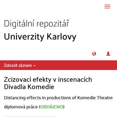
Přeskočit na obsah
Přepn
navig
Zobrazit záznam
Zcizovací efekty v inscenacích
Divadla Komedie
Distancing effects in productions of Komedie Theatre
diplomová práce (
OBHÁJENO
)