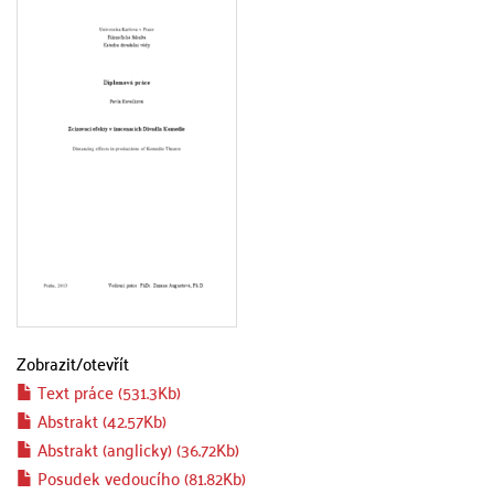
Zobrazit/
otevřít
Text práce (531.3Kb)
Abstrakt (42.57Kb)
Abstrakt (anglicky) (36.72Kb)
Posudek vedoucího (81.82Kb)