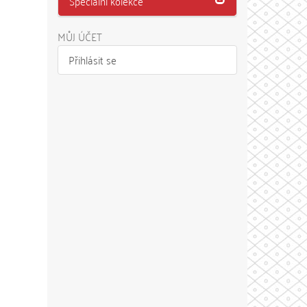
Speciální kolekce
MŮJ ÚČET
Přihlásit se