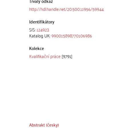
Trvalý odkaz
http://hdl.handle.net/20.500.11956/59944
Identifikátory
SIS:
124923
Katalog UK:
990015898770106986
Kolekce
Kvalifikační práce
[9791]
Abstrakt (česky)