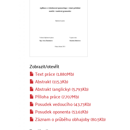
Zobrazit/
otevřít
Text práce (1.880Mb)
Abstrakt (115.3Kb)
Abstrakt (anglicky) (5.793Kb)
Příloha práce (7.707Mb)
Posudek vedoucího (43.73Kb)
Posudek oponenta (53.61Kb)
Záznam o průběhu obhajoby (80.5Kb)