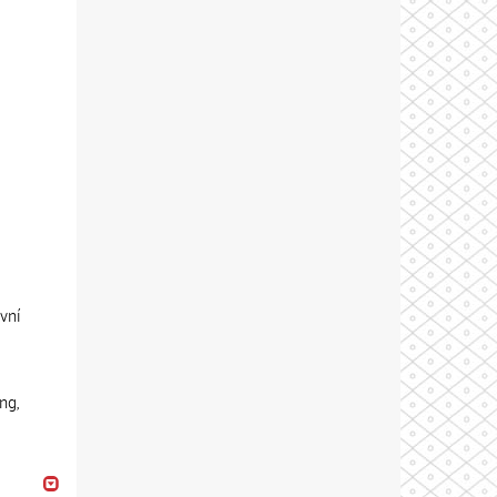
vní
ng,