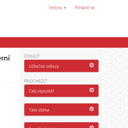
čeština
Přihlásit se
rní
ODKAZY
Užitečné odkazy
PROCHÁZET
Celý repozitář
Tato sbírka