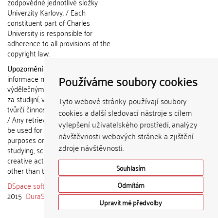
zodpovědné jednotlivé složky
Univerzity Karlovy. / Each
constituent part of Charles
University is responsible for
adherence to all provisions of the
copyright law.
Upozornění / Notice:
Získané
Používáme soubory cookies
informace nemohou být použity k
výdělečným účelům nebo vydávány
za studijní, vědeckou nebo jinou
Tyto webové stránky používají soubory
tvůrčí činnost jiné osoby než autora.
cookies a další sledovací nástroje s cílem
/ Any retrieved information shall not
vylepšení uživatelského prostředí, analýzy
be used for any commercial
návštěvnosti webových stránek a zjištění
purposes or claimed as results of
zdroje návštěvnosti.
studying, scientific or any other
creative activities of any person
Souhlasím
other than the author.
DSpace software
copyright © 2002-
Odmítám
2015
DuraSpace
Upravit mé předvolby