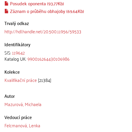
Posudek oponenta (93.77Kb)
Záznam o průběhu obhajoby (69.64Kb)
Trvalý odkaz
http://hdl.handle.net/20.500.11956/59533
Identifikátory
SIS:
119642
Katalog UK:
990016264430106986
Kolekce
Kvalifikační práce
[21384]
Autor
Mazurová, Michaela
Vedoucí práce
Felcmanová, Lenka