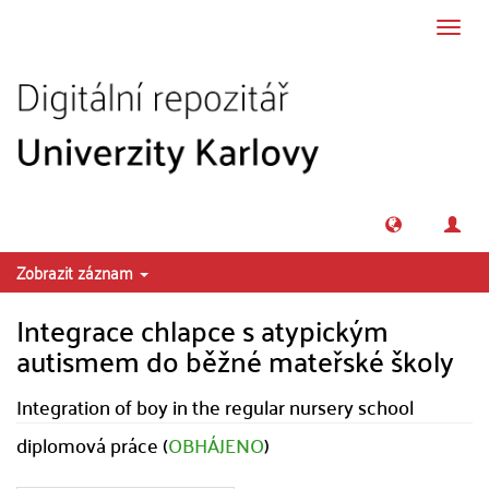
Přeskočit na obsah
Přepn
navig
Zobrazit záznam
Integrace chlapce s atypickým
autismem do běžné mateřské školy
Integration of boy in the regular nursery school
diplomová práce (
OBHÁJENO
)