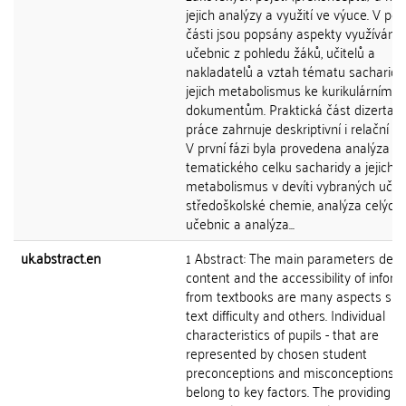
jejich analýzy a využití ve výuce. V pos
části jsou popsány aspekty využívání
učebnic z pohledu žáků, učitelů a
nakladatelů a vztah tématu sacharidy
jejich metabolismus ke kurikulárním
dokumentům. Praktická část dizertačn
práce zahrnuje deskriptivní i relační v
V první fázi byla provedena analýza
tematického celku sacharidy a jejich
metabolismus v devíti vybraných učeb
středoškolské chemie, analýza celých
učebnic a analýza...
uk.abstract.en
1 Abstract: The main parameters desc
content and the accessibility of infor
from textbooks are many aspects suc
text difficulty and others. Individual
characteristics of pupils - that are
represented by chosen student
preconceptions and misconceptions - 
belong to key factors. The providing of