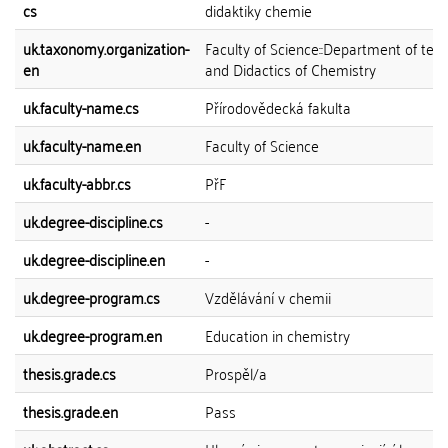
cs
didaktiky chemie
uk.taxonomy.organization-
Faculty of Science::Department of tea
en
and Didactics of Chemistry
uk.faculty-name.cs
Přírodovědecká fakulta
uk.faculty-name.en
Faculty of Science
uk.faculty-abbr.cs
PřF
uk.degree-discipline.cs
-
uk.degree-discipline.en
-
uk.degree-program.cs
Vzdělávání v chemii
uk.degree-program.en
Education in chemistry
thesis.grade.cs
Prospěl/a
thesis.grade.en
Pass