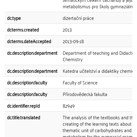
metabolismus pro školy gymnaziálníh
dc.type
dizertační práce
dcterms.created
2013
dcterms.dateAccepted
2013-09-18
dc.description.department
Department of teaching and Didactics
Chemistry
dc.description.department
Katedra učitelství a didaktiky chemie
dc.description.faculty
Faculty of Science
dc.description.faculty
Přírodovědecká fakulta
dc.identifier.repId
82949
dc.title.translated
The analysis of the textbooks and the
creating of the learning texts about t
thematic unit of carbohydrates and th
metabolism for the gymnasial gramm