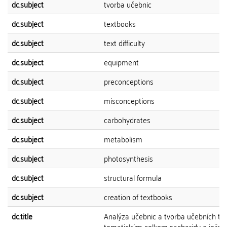
dc.subject
tvorba učebnic
dc.subject
textbooks
dc.subject
text difficulty
dc.subject
equipment
dc.subject
preconceptions
dc.subject
misconceptions
dc.subject
carbohydrates
dc.subject
metabolism
dc.subject
photosynthesis
dc.subject
structural formula
dc.subject
creation of textbooks
dc.title
Analýza učebnic a tvorba učebních tex
tematickým celkem sacharidy a jejich