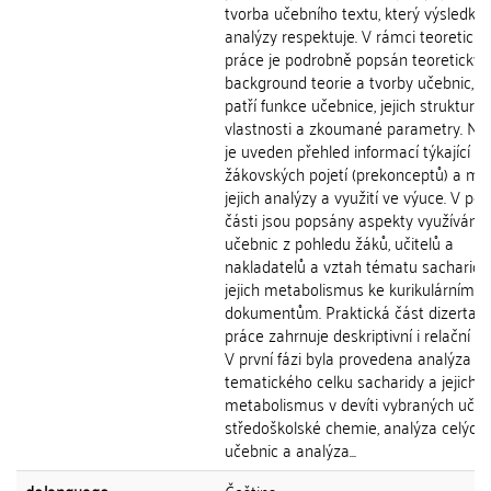
tvorba učebního textu, který výsledky
analýzy respektuje. V rámci teoretické
práce je podrobně popsán teoretický
background teorie a tvorby učebnic, 
patří funkce učebnice, jejich struktura,
vlastnosti a zkoumané parametry. Ná
je uveden přehled informací týkající se
žákovských pojetí (prekonceptů) a mo
jejich analýzy a využití ve výuce. V pos
části jsou popsány aspekty využívání
učebnic z pohledu žáků, učitelů a
nakladatelů a vztah tématu sacharidy
jejich metabolismus ke kurikulárním
dokumentům. Praktická část dizertačn
práce zahrnuje deskriptivní i relační v
V první fázi byla provedena analýza
tematického celku sacharidy a jejich
metabolismus v devíti vybraných učeb
středoškolské chemie, analýza celých
učebnic a analýza...