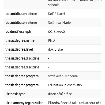
schools
dc.contributor.referee
Kolář, Karel
dc.contributor.referee
Solárová, Marie
dc.identifier.aleph
001625550
thesis.degree.name
Ph.D.
thesis.degree.level
doktorské
thesis.degree.discipline
-
thesis.degree.discipline
-
thesis.degree.program
Vzdělávání v chemii
thesis.degree.program
Education in chemistry
uk.thesis.type
dizertační práce
uk.taxonomy.organization-
Přírodovědecká fakulta::Katedra učitels