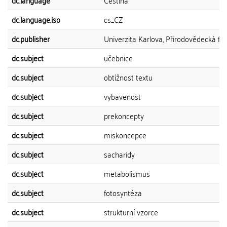
dc.language
Čeština
dc.language.iso
cs_CZ
dc.publisher
Univerzita Karlova, Přírodovědecká fak
dc.subject
učebnice
dc.subject
obtížnost textu
dc.subject
vybavenost
dc.subject
prekoncepty
dc.subject
miskoncepce
dc.subject
sacharidy
dc.subject
metabolismus
dc.subject
fotosyntéza
dc.subject
strukturní vzorce