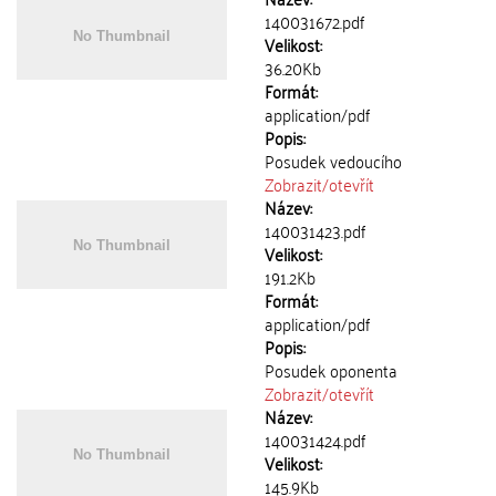
140031672.pdf
Velikost:
36.20Kb
Formát:
application/pdf
Popis:
Posudek vedoucího
Zobrazit/
otevřít
Název:
140031423.pdf
Velikost:
191.2Kb
Formát:
application/pdf
Popis:
Posudek oponenta
Zobrazit/
otevřít
Název:
140031424.pdf
Velikost:
145.9Kb