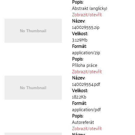
Popis:
Abstrakt (anglicky)
Zobrazit/
otevřít
Název:
140029555.zip
Velikost:
3.129Mb
Formát:
application/zip
Popis:
Příloha práce
Zobrazit/
otevřít
Název:
140029554.pdf
Velikost:
182.2Kb
Formát:
application/pdf
Popis:
Autoreferát
Zobrazit/
otevřít
Název: