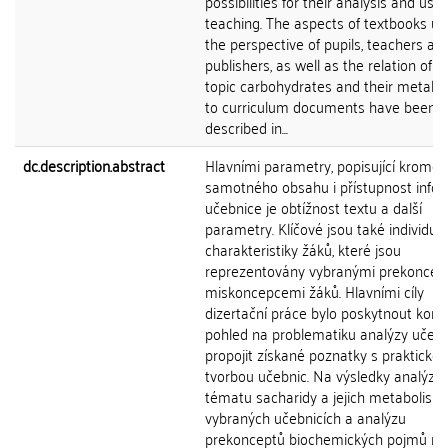
possibilities for their analysis and use 
teaching. The aspects of textbooks u
the perspective of pupils, teachers an
publishers, as well as the relation of t
topic carbohydrates and their metabo
to curriculum documents have been
described in...
dc.description.abstract
Hlavními parametry, popisující kromě
samotného obsahu i přístupnost infor
učebnice je obtížnost textu a další
parametry. Klíčové jsou také individuál
charakteristiky žáků, které jsou
reprezentovány vybranými prekoncep
miskoncepcemi žáků. Hlavními cíly
dizertační práce bylo poskytnout kom
pohled na problematiku analýzy učebn
propojit získané poznatky s praktickou
tvorbou učebnic. Na výsledky analýzy
tématu sacharidy a jejich metabolism
vybraných učebnicích a analýzu
prekonceptů biochemických pojmů na