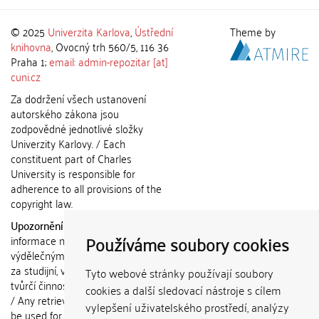
© 2025
Univerzita Karlova
,
Ústřední
Theme by
knihovna
, Ovocný trh 560/5, 116 36
Praha 1;
email: admin-repozitar [at]
cuni.cz
Za dodržení všech ustanovení
autorského zákona jsou
zodpovědné jednotlivé složky
Univerzity Karlovy. / Each
constituent part of Charles
University is responsible for
adherence to all provisions of the
copyright law.
Upozornění / Notice:
Získané
Používáme soubory cookies
informace nemohou být použity k
výdělečným účelům nebo vydávány
za studijní, vědeckou nebo jinou
Tyto webové stránky používají soubory
tvůrčí činnost jiné osoby než autora.
cookies a další sledovací nástroje s cílem
/ Any retrieved information shall not
vylepšení uživatelského prostředí, analýzy
be used for any commercial