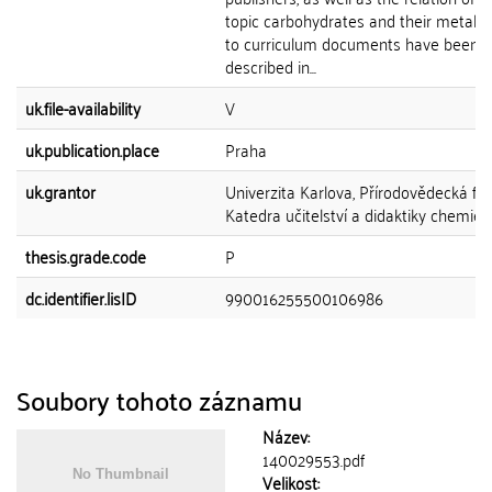
topic carbohydrates and their metabo
to curriculum documents have been
described in...
uk.file-availability
V
uk.publication.place
Praha
uk.grantor
Univerzita Karlova, Přírodovědecká fak
Katedra učitelství a didaktiky chemie
thesis.grade.code
P
dc.identifier.lisID
990016255500106986
Soubory tohoto záznamu
Název:
140029553.pdf
Velikost: