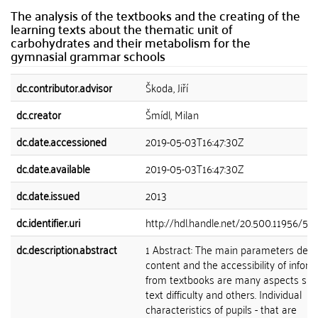
The analysis of the textbooks and the creating of the
learning texts about the thematic unit of
carbohydrates and their metabolism for the
gymnasial grammar schools
dc.contributor.advisor
Škoda, Jiří
dc.creator
Šmídl, Milan
dc.date.accessioned
2019-05-03T16:47:30Z
dc.date.available
2019-05-03T16:47:30Z
dc.date.issued
2013
dc.identifier.uri
http://hdl.handle.net/20.500.11956/58
dc.description.abstract
1 Abstract: The main parameters desc
content and the accessibility of infor
from textbooks are many aspects suc
text difficulty and others. Individual
characteristics of pupils - that are