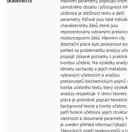
uk.abstract.cs
Hlavními parametry, popisující kromě
samotného obsahu i přístupnost infor
učebnice je obtížnost textu a další
parametry. Klíčové jsou také individuál
charakteristiky žáků, které jsou
reprezentovány vybranými prekoncep
miskoncepcemi žáků. Hlavními cíly
dizertační práce bylo poskytnout kom
pohled na problematiku analýzy učebn
propojit získané poznatky s praktickou
tvorbou učebnic. Na výsledky analýzy
tématu sacharidy a jejich metabolism
vybraných učebnicích a analýzu
prekonceptů biochemických pojmů na
tvorba učebního textu, který výsledky
analýzy respektuje. V rámci teoretické
práce je podrobně popsán teoretický
background teorie a tvorby učebnic, 
patří funkce učebnice, jejich struktura,
vlastnosti a zkoumané parametry. Ná
je uveden přehled informací týkající se
žákovských pojetí (prekonceptů) a mo