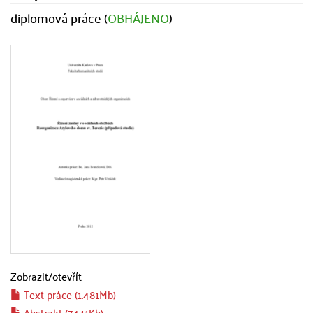
diplomová práce (
OBHÁJENO
)
Zobrazit/
otevřít
Text práce (1.481Mb)
Abstrakt (74.11Kb)