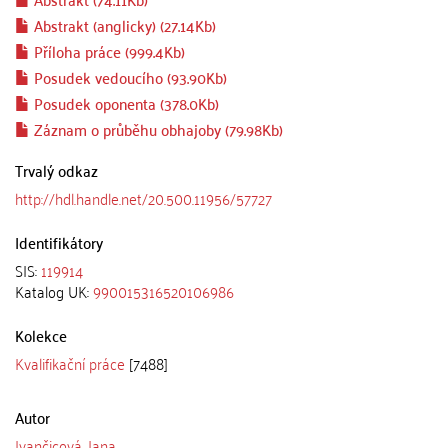
Abstrakt (anglicky) (27.14Kb)
Příloha práce (999.4Kb)
Posudek vedoucího (93.90Kb)
Posudek oponenta (378.0Kb)
Záznam o průběhu obhajoby (79.98Kb)
Trvalý odkaz
http://hdl.handle.net/20.500.11956/57727
Identifikátory
SIS:
119914
Katalog UK:
990015316520106986
Kolekce
Kvalifikační práce
[7488]
Autor
Ivančicová, Jana