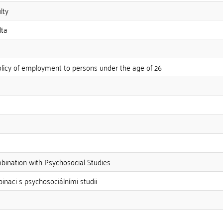
lty
lta
olicy of employment to persons under the age of 26
bination with Psychosocial Studies
inaci s psychosociálními studii