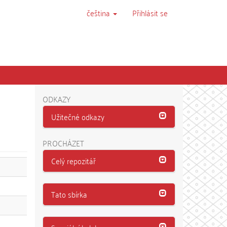
čeština
Přihlásit se
ODKAZY
Užitečné odkazy
PROCHÁZET
Celý repozitář
Tato sbírka