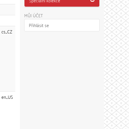
Speciální kolekce
MŮJ ÚČET
Přihlásit se
cs_CZ
en_US