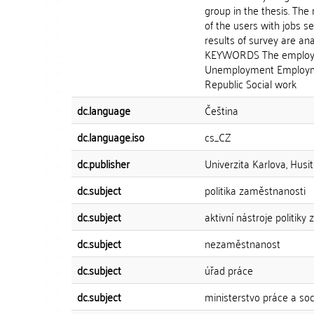
group in the thesis. The
of the users with jobs s
results of survey are a
KEYWORDS The employmen
Unemployment Employment
Republic Social work
dc.language
Čeština
dc.language.iso
cs_CZ
dc.publisher
Univerzita Karlova, Husit
dc.subject
politika zaměstnanosti
dc.subject
aktivní nástroje politik
dc.subject
nezaměstnanost
dc.subject
úřad práce
dc.subject
ministerstvo práce a soc