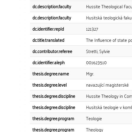
dc.description.faculty
Hussite Theological Facu
dc.description.faculty
Husitská teologická faku
dc.identifier.repId
121327
dc.title.translated
The Influence of state p
dc.contributor.referee
Stretti, Sylvie
dc.identifier.aleph
001623510
thesis.degree.name
Mgr.
thesis.degree.level
navazující magisterské
thesis.degree.discipline
Hussite Theology in Com
thesis.degree.discipline
Husitská teologie v komb
thesis.degree.program
Teologie
thesis.degree.program
Theology