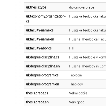
uk.thesis.type
diplomová práce
uk.taxonomy.organization-
Husitská teologická faku
cs
uk.faculty-name.cs
Husitská teologická faku
uk.faculty-name.en
Hussite Theological Facu
uk.faculty-abbr.cs
HTF
uk.degree-discipline.cs
Husitská teologie v komb
uk.degree-discipline.en
Hussite Theology in Com
uk.degree-program.cs
Teologie
uk.degree-program.en
Theology
thesis.grade.cs
Velmi dobře
thesis.grade.en
Very good