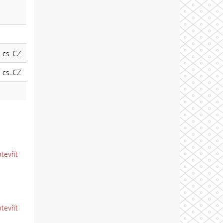
cs_CZ
cs_CZ
otevřít
otevřít