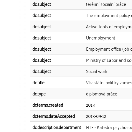
dc.subject
terénní sociální práce
dc.subject
The employment policy 
dc.subject
Active tools of employm
dc.subject
Unemployment
dc.subject
Employment office (job c
dc.subject
Ministry of Labor and soc
dc.subject
Social work
dc.title
Vliv státní politiky zamě
dc.type
diplomová práce
dcterms.created
2013
dcterms.dateAccepted
2013-09-12
dc.description.department
HTF - Katedra psychosoci