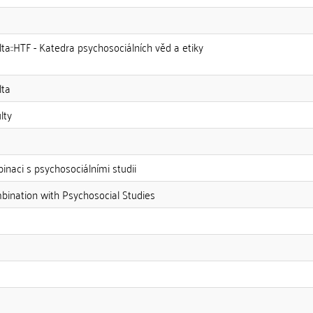
lta::HTF - Katedra psychosociálních věd a etiky
lta
lty
inaci s psychosociálními studii
bination with Psychosocial Studies