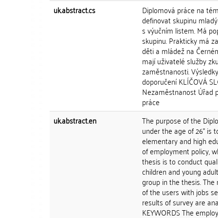
uk.abstract.cs
Diplomová práce na téma 
definovat skupinu mlad
s výučním listem. Má pop
skupinu. Prakticky má za
děti a mládež na Černém M
mají uživatelé služby zku
zaměstnanosti. Výsledky
doporučení KLÍČOVÁ SLOV
Nezaměstnanost Úřad prá
práce
uk.abstract.en
The purpose of the Dipl
under the age of 26" is 
elementary and high educ
of employment policy, wh
thesis is to conduct qua
children and young adul
group in the thesis. The
of the users with jobs s
results of survey are a
KEYWORDS The employmen