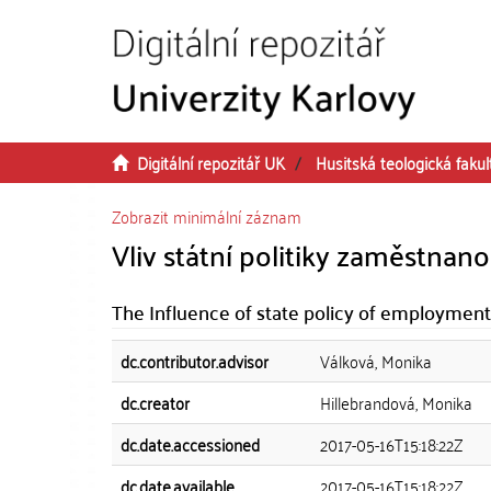
Přeskočit na obsah
Digitální repozitář UK
Husitská teologická fakul
Zobrazit minimální záznam
Vliv státní politiky zaměstnano
The Influence of state policy of employment
dc.contributor.advisor
Válková, Monika
dc.creator
Hillebrandová, Monika
dc.date.accessioned
2017-05-16T15:18:22Z
dc.date.available
2017-05-16T15:18:22Z