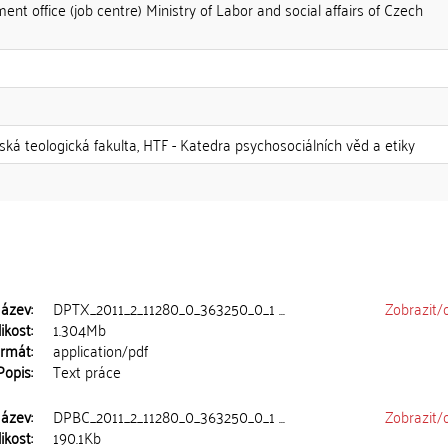
 office (job centre) Ministry of Labor and social affairs of Czech
tská teologická fakulta, HTF - Katedra psychosociálních věd a etiky
ázev:
DPTX_2011_2_11280_0_363250_0_1 ...
Zobrazit/
ikost:
1.304Mb
rmát:
application/pdf
Popis:
Text práce
ázev:
DPBC_2011_2_11280_0_363250_0_1 ...
Zobrazit/
ikost:
190.1Kb