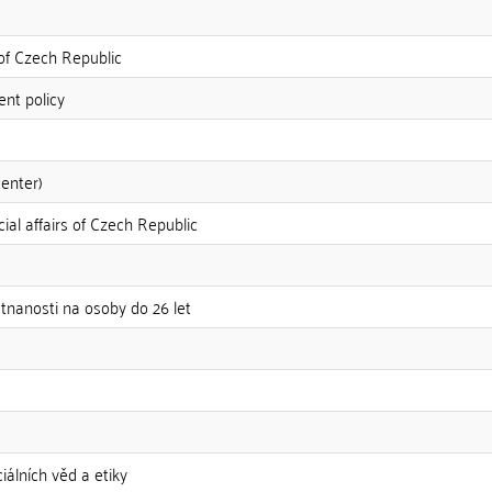
of Czech Republic
ent policy
enter)
ial affairs of Czech Republic
stnanosti na osoby do 26 let
álních věd a etiky