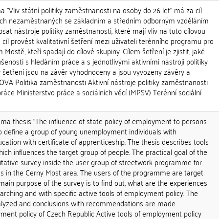
"Vliv státní politiky zaměstnanosti na osoby do 26 let" má za cíl
ých nezaměstnaných se základním a středním odborným vzděláním
sat nástroje politiky zaměstnanosti, které mají vliv na tuto cílovou
 cíl provést kvalitativní šetření mezi uživateli terénního programu pro
ostě, kteří spadají do cílové skupiny. Cílem šetření je zjistit, jaké
šenosti s hledáním práce a s jednotlivými aktivními nástroji politiky
 šetření jsou na závěr vyhodnoceny a jsou vyvozeny závěry a
A Politika zaměstnanosti Aktivní nástroje politiky zaměstnanosti
ce Ministerstvo práce a sociálních věcí (MPSV) Terénní sociální
oma thesis "The influence of state policy of employment to persons
to define a group of young unemployment individuals with
ation with certificate of apprenticeship. The thesis describes tools
ich influences the target group of people. The practical goal of the
litative survey inside the user group of streetwork programme for
ts in the Cerny Most area. The users of the programme are target
 main purpose of the survey is to find out, what are the experiences
earching and with specific active tools of employment policy. The
nalyzed and conclusions with recommendations are made.
t policy of Czech Republic Active tools of employment policy