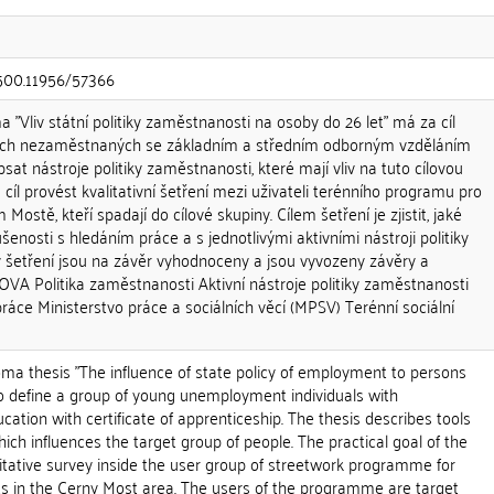
.500.11956/57366
"Vliv státní politiky zaměstnanosti na osoby do 26 let" má za cíl
ých nezaměstnaných se základním a středním odborným vzděláním
sat nástroje politiky zaměstnanosti, které mají vliv na tuto cílovou
 cíl provést kvalitativní šetření mezi uživateli terénního programu pro
ostě, kteří spadají do cílové skupiny. Cílem šetření je zjistit, jaké
šenosti s hledáním práce a s jednotlivými aktivními nástroji politiky
 šetření jsou na závěr vyhodnoceny a jsou vyvozeny závěry a
A Politika zaměstnanosti Aktivní nástroje politiky zaměstnanosti
ce Ministerstvo práce a sociálních věcí (MPSV) Terénní sociální
oma thesis "The influence of state policy of employment to persons
to define a group of young unemployment individuals with
ation with certificate of apprenticeship. The thesis describes tools
ich influences the target group of people. The practical goal of the
litative survey inside the user group of streetwork programme for
ts in the Cerny Most area. The users of the programme are target