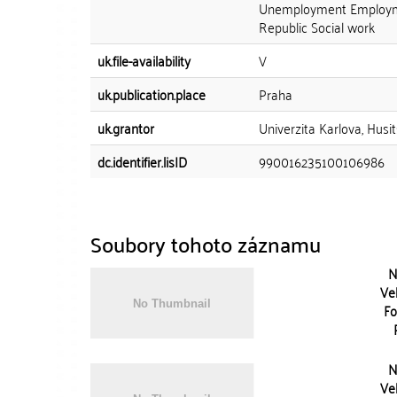
Unemployment Employment
Republic Social work
uk.file-availability
V
uk.publication.place
Praha
uk.grantor
Univerzita Karlova, Husi
dc.identifier.lisID
990016235100106986
Soubory tohoto záznamu
N
Vel
Fo
N
Vel