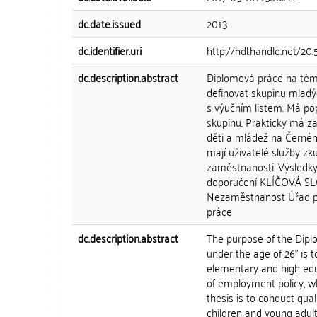
dc.date.issued
2013
dc.identifier.uri
http://hdl.handle.net/20
dc.description.abstract
Diplomová práce na téma 
definovat skupinu mlad
s výučním listem. Má pop
skupinu. Prakticky má za
děti a mládež na Černém M
mají uživatelé služby zku
zaměstnanosti. Výsledky
doporučení KLÍČOVÁ SLOV
Nezaměstnanost Úřad prá
práce
dc.description.abstract
The purpose of the Dipl
under the age of 26" is 
elementary and high educ
of employment policy, wh
thesis is to conduct qua
children and young adul