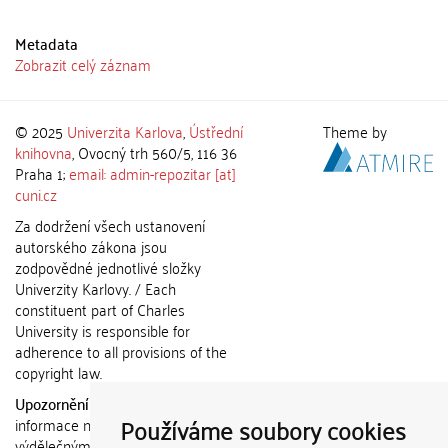
Metadata
Zobrazit celý záznam
© 2025
Univerzita Karlova
,
Ústřední
Theme by
knihovna
, Ovocný trh 560/5, 116 36
Praha 1;
email: admin-repozitar [at]
cuni.cz
Za dodržení všech ustanovení
autorského zákona jsou
zodpovědné jednotlivé složky
Univerzity Karlovy. / Each
constituent part of Charles
University is responsible for
adherence to all provisions of the
copyright law.
Upozornění / Notice:
Získané
Používáme soubory cookies
informace nemohou být použity k
výdělečným účelům nebo vydávány