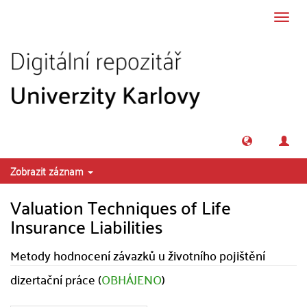
Přeskočit na obsah
Přepn
navig
Zobrazit záznam
Valuation Techniques of Life
Insurance Liabilities
Metody hodnocení závazků u životního pojištění
dizertační práce (
OBHÁJENO
)