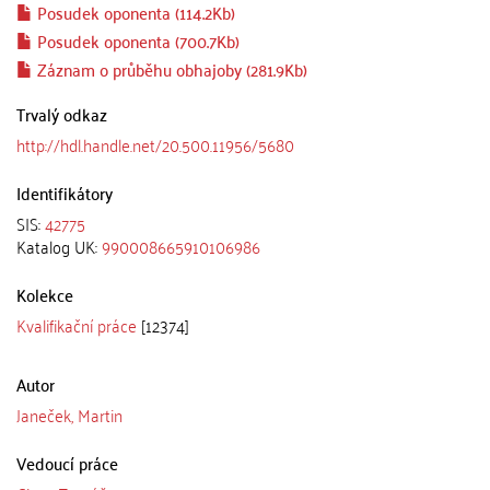
Posudek oponenta (114.2Kb)
Posudek oponenta (700.7Kb)
Záznam o průběhu obhajoby (281.9Kb)
Trvalý odkaz
http://hdl.handle.net/20.500.11956/5680
Identifikátory
SIS:
42775
Katalog UK:
990008665910106986
Kolekce
Kvalifikační práce
[12374]
Autor
Janeček, Martin
Vedoucí práce