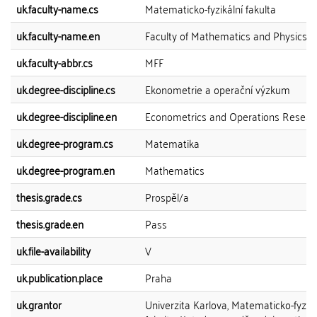
uk.faculty-name.cs
Matematicko-fyzikální fakulta
uk.faculty-name.en
Faculty of Mathematics and Physics
uk.faculty-abbr.cs
MFF
uk.degree-discipline.cs
Ekonometrie a operační výzkum
uk.degree-discipline.en
Econometrics and Operations Resear
uk.degree-program.cs
Matematika
uk.degree-program.en
Mathematics
thesis.grade.cs
Prospěl/a
thesis.grade.en
Pass
uk.file-availability
V
uk.publication.place
Praha
uk.grantor
Univerzita Karlova, Matematicko-fyziká