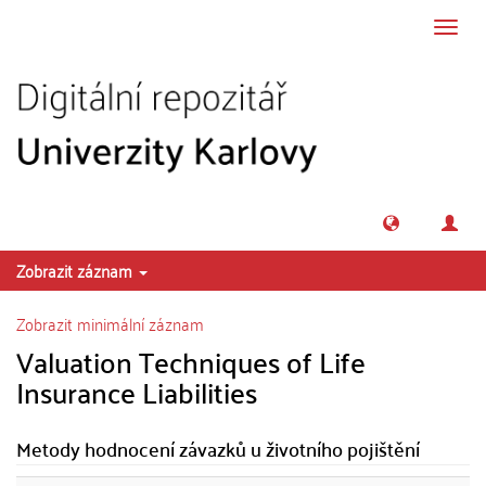
Přeskočit na obsah
Přepn
navig
Zobrazit záznam
Zobrazit minimální záznam
Valuation Techniques of Life
Insurance Liabilities
Metody hodnocení závazků u životního pojištění