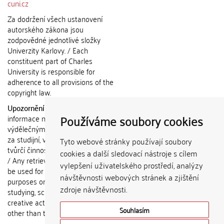
cuni.cz
Za dodržení všech ustanovení
autorského zákona jsou
zodpovědné jednotlivé složky
Univerzity Karlovy. / Each
constituent part of Charles
University is responsible for
adherence to all provisions of the
copyright law.
Upozornění / Notice:
Získané
Používáme soubory cookies
informace nemohou být použity k
výdělečným účelům nebo vydávány
za studijní, vědeckou nebo jinou
Tyto webové stránky používají soubory
tvůrčí činnost jiné osoby než autora.
cookies a další sledovací nástroje s cílem
/ Any retrieved information shall not
vylepšení uživatelského prostředí, analýzy
be used for any commercial
návštěvnosti webových stránek a zjištění
purposes or claimed as results of
zdroje návštěvnosti.
studying, scientific or any other
creative activities of any person
Souhlasím
other than the author.