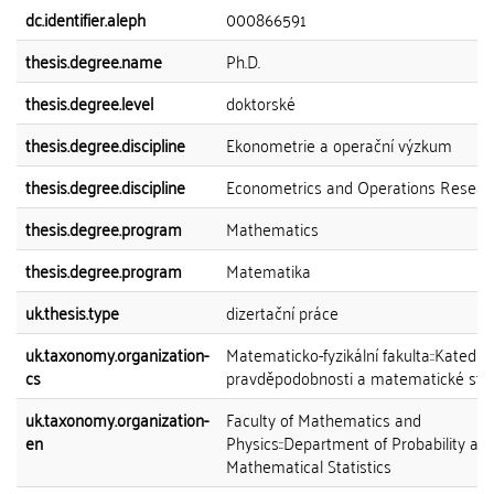
dc.identifier.aleph
000866591
thesis.degree.name
Ph.D.
thesis.degree.level
doktorské
thesis.degree.discipline
Ekonometrie a operační výzkum
thesis.degree.discipline
Econometrics and Operations Resear
thesis.degree.program
Mathematics
thesis.degree.program
Matematika
uk.thesis.type
dizertační práce
uk.taxonomy.organization-
Matematicko-fyzikální fakulta::Katedra
cs
pravděpodobnosti a matematické stat
uk.taxonomy.organization-
Faculty of Mathematics and
en
Physics::Department of Probability an
Mathematical Statistics