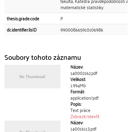
fakulta, Katedra pravděpodobnosti a
matematické statistiky
thesis.grade.code
P
dc.identifier.lisID
990008665910106986
Soubory tohoto záznamu
Název:
140002162.pdf
Velikost:
1.994Mb
Formát:
application/pdf
Popis:
Text práce
Zobrazit/
otevřít
Název:
140016113.pdf