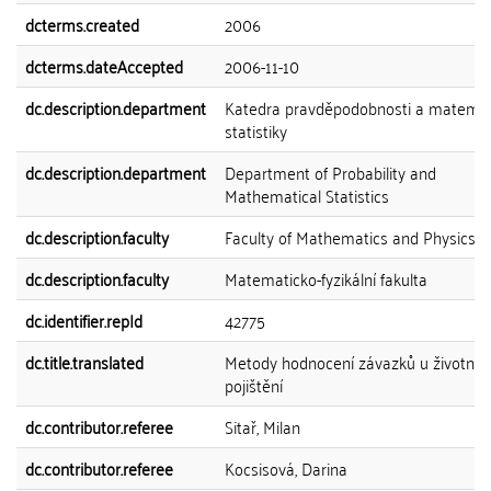
dcterms.created
2006
dcterms.dateAccepted
2006-11-10
dc.description.department
Katedra pravděpodobnosti a matemat
statistiky
dc.description.department
Department of Probability and
Mathematical Statistics
dc.description.faculty
Faculty of Mathematics and Physics
dc.description.faculty
Matematicko-fyzikální fakulta
dc.identifier.repId
42775
dc.title.translated
Metody hodnocení závazků u životníh
pojištění
dc.contributor.referee
Sitař, Milan
dc.contributor.referee
Kocsisová, Darina