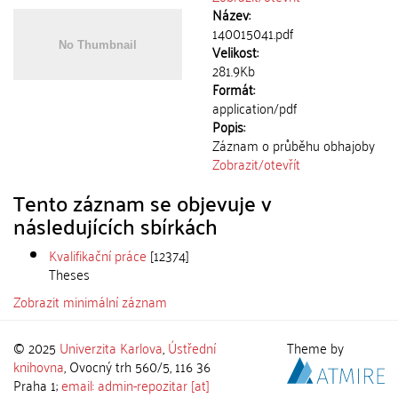
Název:
140015041.pdf
Velikost:
281.9Kb
Formát:
application/pdf
Popis:
Záznam o průběhu obhajoby
Zobrazit/
otevřít
Tento záznam se objevuje v
následujících sbírkách
Kvalifikační práce
[12374]
Theses
Zobrazit minimální záznam
© 2025
Univerzita Karlova
,
Ústřední
Theme by
knihovna
, Ovocný trh 560/5, 116 36
Praha 1;
email: admin-repozitar [at]