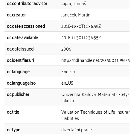
dc.contributor.advisor
Cipra, Tomáš
dc.creator
Janeček, Martin
dc.date.accessioned
2018-11-30T12:36:55Z
dc.date.available
2018-11-30T12:36:55Z
dc.date.issued
2006
dc.identifier.uri
http://hdl.handle.net/20.500.11956/56
dc.language
English
dc.language.iso
en_US
dc.publisher
Univerzita Karlova, Matematicko-fyziká
fakulta
dc.title
Valuation Techniques of Life Insuranc
Liabilities
dc.type
dizertační práce