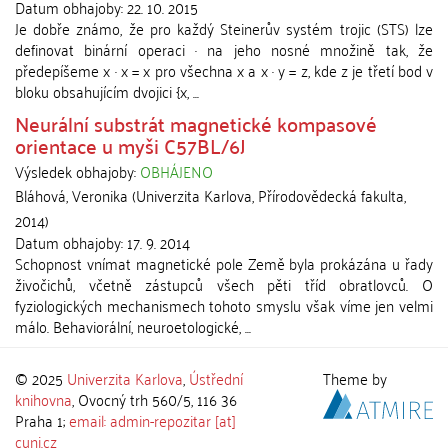
Datum obhajoby:
22. 10. 2015
Je dobře známo, že pro každý Steinerův systém trojic (STS) lze
definovat binární operaci · na jeho nosné množině tak, že
předepíšeme x · x = x pro všechna x a x · y = z, kde z je třetí bod v
bloku obsahujícím dvojici {x, ...
Neurální substrát magnetické kompasové
orientace u myši C57BL/6J
Výsledek obhajoby:
OBHÁJENO
Bláhová, Veronika
(
Univerzita Karlova, Přírodovědecká fakulta
,
2014
)
Datum obhajoby:
17. 9. 2014
Schopnost vnímat magnetické pole Země byla prokázána u řady
živočichů, včetně zástupců všech pěti tříd obratlovců. O
fyziologických mechanismech tohoto smyslu však víme jen velmi
málo. Behaviorální, neuroetologické, ...
© 2025
Univerzita Karlova
,
Ústřední
Theme by
knihovna
, Ovocný trh 560/5, 116 36
Praha 1;
email: admin-repozitar [at]
cuni.cz