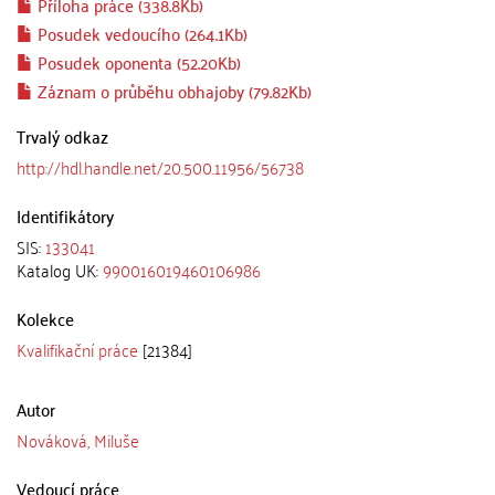
Příloha práce (338.8Kb)
Posudek vedoucího (264.1Kb)
Posudek oponenta (52.20Kb)
Záznam o průběhu obhajoby (79.82Kb)
Trvalý odkaz
http://hdl.handle.net/20.500.11956/56738
Identifikátory
SIS:
133041
Katalog UK:
990016019460106986
Kolekce
Kvalifikační práce
[21384]
Autor
Nováková, Miluše
Vedoucí práce