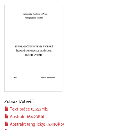
Zobrazit/
otevřít
Text práce (1.553Mb)
Abstrakt (64.23Kb)
Abstrakt (anglicky) (5.330Kb)