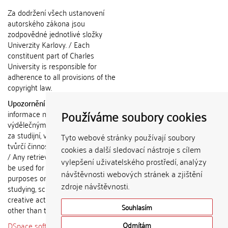
Za dodržení všech ustanovení
autorského zákona jsou
zodpovědné jednotlivé složky
Univerzity Karlovy. / Each
constituent part of Charles
University is responsible for
adherence to all provisions of the
copyright law.
Upozornění / Notice:
Získané
Používáme soubory cookies
informace nemohou být použity k
výdělečným účelům nebo vydávány
za studijní, vědeckou nebo jinou
Tyto webové stránky používají soubory
tvůrčí činnost jiné osoby než autora.
cookies a další sledovací nástroje s cílem
/ Any retrieved information shall not
vylepšení uživatelského prostředí, analýzy
be used for any commercial
návštěvnosti webových stránek a zjištění
purposes or claimed as results of
zdroje návštěvnosti.
studying, scientific or any other
creative activities of any person
Souhlasím
other than the author.
DSpace software
copyright © 2002-
Odmítám