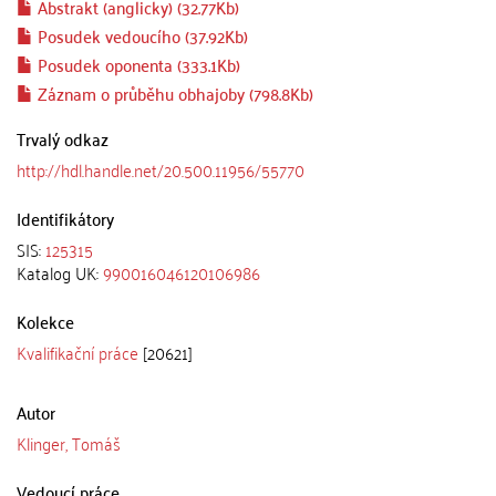
Abstrakt (anglicky) (32.77Kb)
Posudek vedoucího (37.92Kb)
Posudek oponenta (333.1Kb)
Záznam o průběhu obhajoby (798.8Kb)
Trvalý odkaz
http://hdl.handle.net/20.500.11956/55770
Identifikátory
SIS:
125315
Katalog UK:
990016046120106986
Kolekce
Kvalifikační práce
[20621]
Autor
Klinger, Tomáš
Vedoucí práce