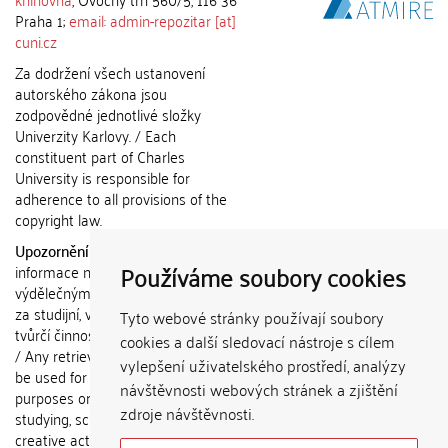
Praha 1;
email: admin-repozitar [at]
cuni.cz
Za dodržení všech ustanovení
autorského zákona jsou
zodpovědné jednotlivé složky
Univerzity Karlovy. / Each
constituent part of Charles
University is responsible for
adherence to all provisions of the
copyright law.
Upozornění / Notice:
Získané
Používáme soubory cookies
informace nemohou být použity k
výdělečným účelům nebo vydávány
za studijní, vědeckou nebo jinou
Tyto webové stránky používají soubory
tvůrčí činnost jiné osoby než autora.
cookies a další sledovací nástroje s cílem
/ Any retrieved information shall not
vylepšení uživatelského prostředí, analýzy
be used for any commercial
návštěvnosti webových stránek a zjištění
purposes or claimed as results of
zdroje návštěvnosti.
studying, scientific or any other
creative activities of any person