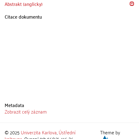
Abstrakt (anglicky)
Citace dokumentu
Metadata
Zobrazit celý záznam
© 2025
Univerzita Karlova
,
Ústřední
Theme by
knihovna
, Ovocný trh 560/5, 116 36