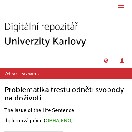
Přeskočit na obsah
Přepn
navig
Zobrazit záznam
Problematika trestu odnětí svobody
na doživotí
The Issue of the Life Sentence
diplomová práce (
OBHÁJENO
)