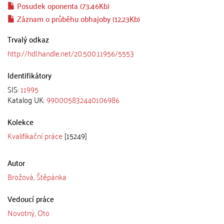
Posudek oponenta (73.46Kb)
Záznam o průběhu obhajoby (12.23Kb)
Trvalý odkaz
http://hdl.handle.net/20.500.11956/5553
Identifikátory
SIS:
11995
Katalog UK:
990005832440106986
Kolekce
Kvalifikační práce
[15249]
Autor
Brožová, Štěpánka
Vedoucí práce
Novotný, Oto