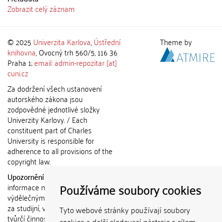
Zobrazit celý záznam
© 2025
Univerzita Karlova
,
Ústřední
Theme by
knihovna
, Ovocný trh 560/5, 116 36
Praha 1;
email: admin-repozitar [at]
cuni.cz
Za dodržení všech ustanovení
autorského zákona jsou
zodpovědné jednotlivé složky
Univerzity Karlovy. / Each
constituent part of Charles
University is responsible for
adherence to all provisions of the
copyright law.
Upozornění / Notice:
Získané
Používáme soubory cookies
informace nemohou být použity k
výdělečným účelům nebo vydávány
za studijní, vědeckou nebo jinou
Tyto webové stránky používají soubory
tvůrčí činnost jiné osoby než autora.
cookies a další sledovací nástroje s cílem