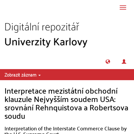
Přeskočit na obsah
Přepn
navig
Zobrazit záznam
Interpretace mezistátní obchodní
klauzule Nejvyšším soudem USA:
srovnání Rehnquistova a Robertsova
soudu
Interpretation of the Interstate Commerce Clause by
the U.S. Supreme Court