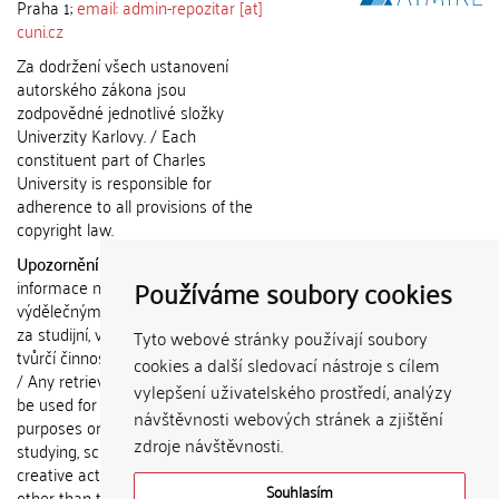
Praha 1;
email: admin-repozitar [at]
cuni.cz
Za dodržení všech ustanovení
autorského zákona jsou
zodpovědné jednotlivé složky
Univerzity Karlovy. / Each
constituent part of Charles
University is responsible for
adherence to all provisions of the
copyright law.
Upozornění / Notice:
Získané
Používáme soubory cookies
informace nemohou být použity k
výdělečným účelům nebo vydávány
za studijní, vědeckou nebo jinou
Tyto webové stránky používají soubory
tvůrčí činnost jiné osoby než autora.
cookies a další sledovací nástroje s cílem
/ Any retrieved information shall not
vylepšení uživatelského prostředí, analýzy
be used for any commercial
návštěvnosti webových stránek a zjištění
purposes or claimed as results of
zdroje návštěvnosti.
studying, scientific or any other
creative activities of any person
Souhlasím
other than the author.