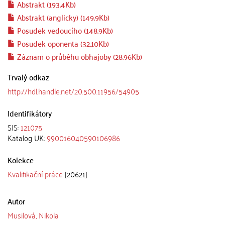
Abstrakt (193.4Kb)
Abstrakt (anglicky) (149.9Kb)
Posudek vedoucího (148.9Kb)
Posudek oponenta (32.10Kb)
Záznam o průběhu obhajoby (28.96Kb)
Trvalý odkaz
http://hdl.handle.net/20.500.11956/54905
Identifikátory
SIS:
121075
Katalog UK:
990016040590106986
Kolekce
Kvalifikační práce
[20621]
Autor
Musilová, Nikola