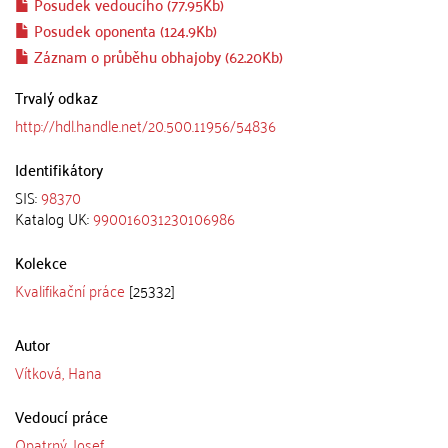
Posudek vedoucího (77.95Kb)
Posudek oponenta (124.9Kb)
Záznam o průběhu obhajoby (62.20Kb)
Trvalý odkaz
http://hdl.handle.net/20.500.11956/54836
Identifikátory
SIS:
98370
Katalog UK:
990016031230106986
Kolekce
Kvalifikační práce
[25332]
Autor
Vítková, Hana
Vedoucí práce
Opatrný, Josef