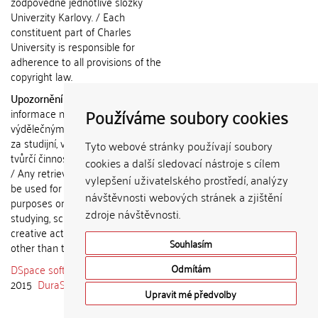
zodpovědné jednotlivé složky
Univerzity Karlovy. / Each
constituent part of Charles
University is responsible for
adherence to all provisions of the
copyright law.
Upozornění / Notice:
Získané
Používáme soubory cookies
informace nemohou být použity k
výdělečným účelům nebo vydávány
za studijní, vědeckou nebo jinou
Tyto webové stránky používají soubory
tvůrčí činnost jiné osoby než autora.
cookies a další sledovací nástroje s cílem
/ Any retrieved information shall not
vylepšení uživatelského prostředí, analýzy
be used for any commercial
návštěvnosti webových stránek a zjištění
purposes or claimed as results of
zdroje návštěvnosti.
studying, scientific or any other
creative activities of any person
Souhlasím
other than the author.
DSpace software
copyright © 2002-
Odmítám
2015
DuraSpace
Upravit mé předvolby