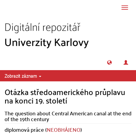
Přeskočit na obsah
Přepn
navig
Zobrazit záznam
Otázka středoamerického průplavu
na konci 19. století
The question about Central American canal at the end
of the 19th century
diplomová práce (
NEOBHÁJENO
)