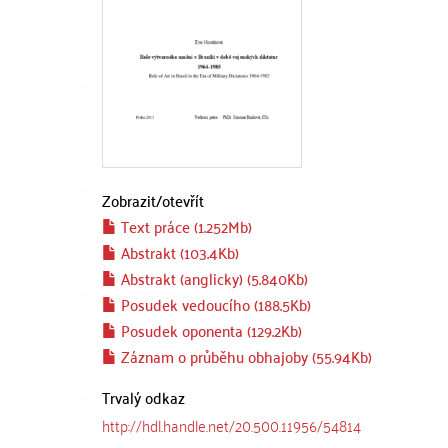
Zobrazit/
otevřít
Text práce (1.252Mb)
Abstrakt (103.4Kb)
Abstrakt (anglicky) (5.840Kb)
Posudek vedoucího (188.5Kb)
Posudek oponenta (129.2Kb)
Záznam o průběhu obhajoby (55.94Kb)
Trvalý odkaz
http://hdl.handle.net/20.500.11956/54814