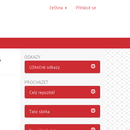
čeština
Přihlásit se
5
ODKAZY
Užitečné odkazy
PROCHÁZET
Celý repozitář
Tato sbírka