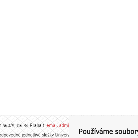
h 560/5, 116 36 Praha 1;
email: admin-repozitar [at] cuni.cz
Používáme soubor
povědné jednotlivé složky Univerzity Karlovy. / Each constituent