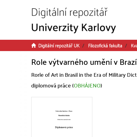
Přeskočit na obsah
Digitální repozitář UK
Filozofická fakulta
Kva
Role výtvarného umění v Brazí
Rorle of Art in Brasil in the Era of Military D
diplomová práce (
OBHÁJENO
)