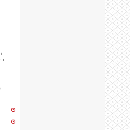
í,
ti
s