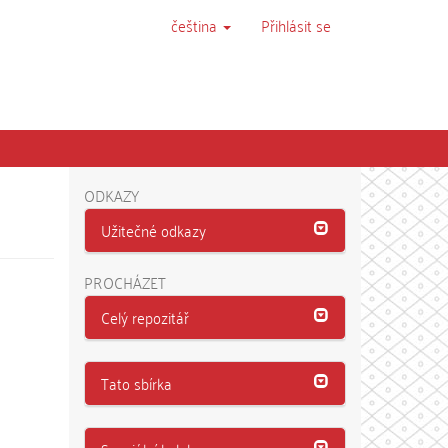
čeština
Přihlásit se
ODKAZY
Užitečné odkazy
PROCHÁZET
Celý repozitář
Tato sbírka