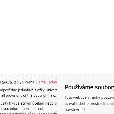
h 560/5, 116 36 Praha 1;
email: admin-repozitar [at] cuni.cz
Používáme soubor
povědné jednotlivé složky Univerzity Karlovy. / Each constituent
all provisions of the copyright law.
Tyto webové stránky používaj
užity k výdělečným účelům nebo vydávány za studijní, vědeckou
uživatelského prostředí, ana
etrieved information shall not be used for any commercial purposes
návštěvnosti.
creative activities of any person other than the author.