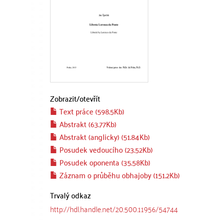
Zobrazit/
otevřít
Text práce (598.5Kb)
Abstrakt (63.77Kb)
Abstrakt (anglicky) (51.84Kb)
Posudek vedoucího (23.52Kb)
Posudek oponenta (35.58Kb)
Záznam o průběhu obhajoby (151.2Kb)
Trvalý odkaz
http://hdl.handle.net/20.500.11956/54744