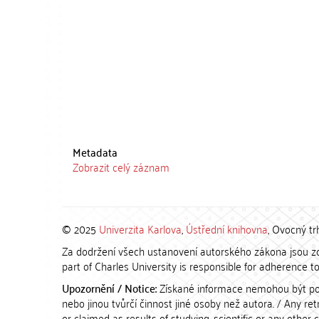
Metadata
Zobrazit celý záznam
© 2025
Univerzita Karlova
,
Ústřední knihovna
, Ovocný tr
Za dodržení všech ustanovení autorského zákona jsou zod
part of Charles University is responsible for adherence to 
Upozornění / Notice:
Získané informace nemohou být po
nebo jinou tvůrčí činnost jiné osoby než autora. / Any r
or claimed as results of studying, scientific or any other 