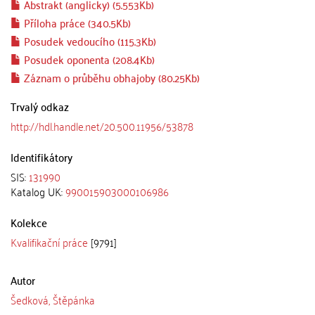
Abstrakt (anglicky) (5.553Kb)
Příloha práce (340.5Kb)
Posudek vedoucího (115.3Kb)
Posudek oponenta (208.4Kb)
Záznam o průběhu obhajoby (80.25Kb)
Trvalý odkaz
http://hdl.handle.net/20.500.11956/53878
Identifikátory
SIS:
131990
Katalog UK:
990015903000106986
Kolekce
Kvalifikační práce
[9791]
Autor
Šedková, Štěpánka