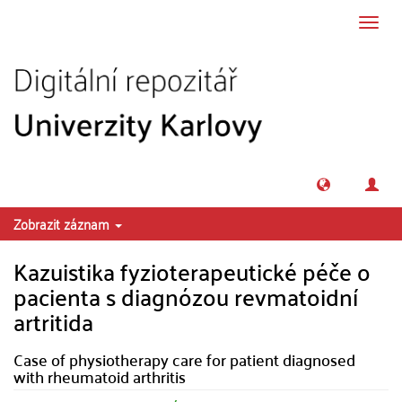
Přeskočit na obsah
Přepn
navig
Zobrazit záznam
Kazuistika fyzioterapeutické péče o
pacienta s diagnózou revmatoidní
artritida
Case of physiotherapy care for patient diagnosed
with rheumatoid arthritis