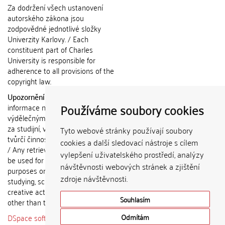
Za dodržení všech ustanovení
autorského zákona jsou
zodpovědné jednotlivé složky
Univerzity Karlovy. / Each
constituent part of Charles
University is responsible for
adherence to all provisions of the
copyright law.
Upozornění / Notice:
Získané
Používáme soubory cookies
informace nemohou být použity k
výdělečným účelům nebo vydávány
za studijní, vědeckou nebo jinou
Tyto webové stránky používají soubory
tvůrčí činnost jiné osoby než autora.
cookies a další sledovací nástroje s cílem
/ Any retrieved information shall not
vylepšení uživatelského prostředí, analýzy
be used for any commercial
návštěvnosti webových stránek a zjištění
purposes or claimed as results of
zdroje návštěvnosti.
studying, scientific or any other
creative activities of any person
Souhlasím
other than the author.
DSpace software
copyright © 2002-
Odmítám