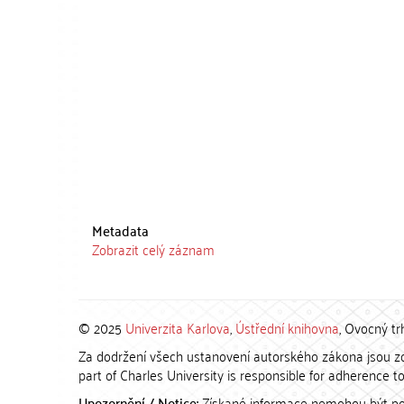
Metadata
Zobrazit celý záznam
© 2025
Univerzita Karlova
,
Ústřední knihovna
, Ovocný tr
Za dodržení všech ustanovení autorského zákona jsou zod
part of Charles University is responsible for adherence to 
Upozornění / Notice:
Získané informace nemohou být po