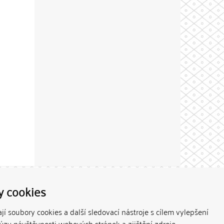
Theme by
y cookies
í soubory cookies a další sledovací nástroje s cílem vylepšení
lýzy návštěvnosti webových stránek a zjištění zdroje