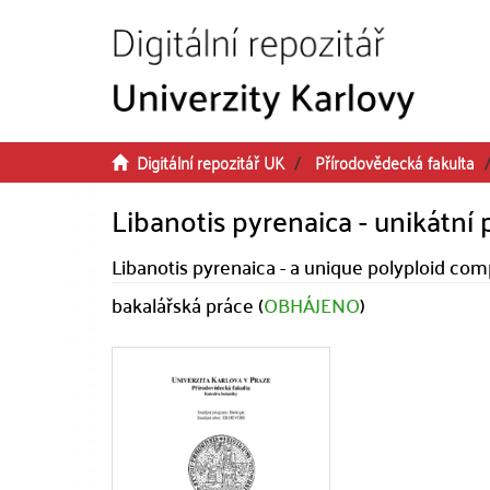
Přeskočit na obsah
Digitální repozitář UK
Přírodovědecká fakulta
Libanotis pyrenaica - unikátní
Libanotis pyrenaica - a unique polyploid com
bakalářská práce (
OBHÁJENO
)