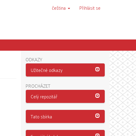
čeština
Přihlásit se
ODKAZY
Užitečné odkazy
PROCHÁZET
Celý repozitář
Tato sbírka