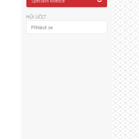
Speciální kolekce
MŮJ ÚČET
Přihlásit se