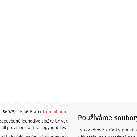
h 560/5, 116 36 Praha 1;
email: admin-repozitar [at] cuni.cz
Používáme soubor
povědné jednotlivé složky Univerzity Karlovy. / Each constituent
all provisions of the copyright law.
Tyto webové stránky používaj
užity k výdělečným účelům nebo vydávány za studijní, vědeckou
uživatelského prostředí, ana