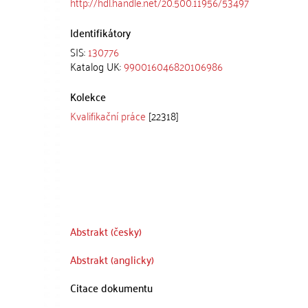
http://hdl.handle.net/20.500.11956/53497
Identifikátory
SIS:
130776
Katalog UK:
990016046820106986
Kolekce
Kvalifikační práce
[22318]
Abstrakt (česky)
Abstrakt (anglicky)
Citace dokumentu