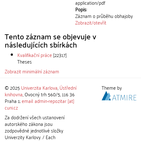
application/pdf
Popis:
Záznam o průběhu obhajoby
Zobrazit/
otevřít
Tento záznam se objevuje v
následujících sbírkách
Kvalifikační práce
[22317]
Theses
Zobrazit minimální záznam
© 2025
Univerzita Karlova
,
Ústřední
Theme by
knihovna
, Ovocný trh 560/5, 116 36
Praha 1;
email: admin-repozitar [at]
cuni.cz
Za dodržení všech ustanovení
autorského zákona jsou
zodpovědné jednotlivé složky
Univerzity Karlovy. / Each