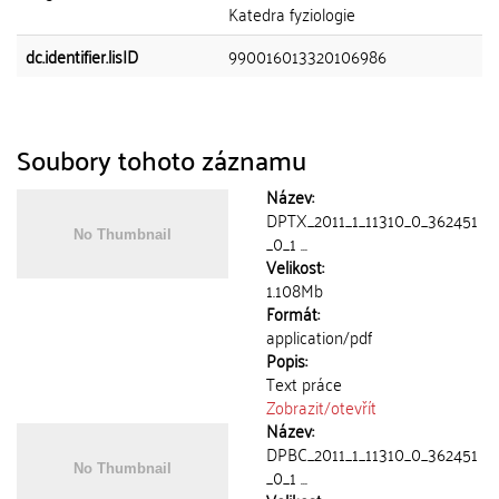
Katedra fyziologie
dc.identifier.lisID
990016013320106986
Soubory tohoto záznamu
Název:
DPTX_2011_1_11310_0_362451
_0_1 ...
Velikost:
1.108Mb
Formát:
application/pdf
Popis:
Text práce
Zobrazit/
otevřít
Název:
DPBC_2011_1_11310_0_362451
_0_1 ...