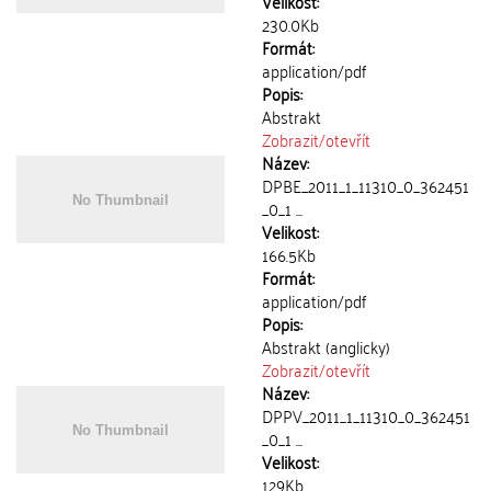
Velikost:
230.0Kb
Formát:
application/pdf
Popis:
Abstrakt
Zobrazit/
otevřít
Název:
DPBE_2011_1_11310_0_362451
_0_1 ...
Velikost:
166.5Kb
Formát:
application/pdf
Popis:
Abstrakt (anglicky)
Zobrazit/
otevřít
Název:
DPPV_2011_1_11310_0_362451
_0_1 ...
Velikost:
129Kb