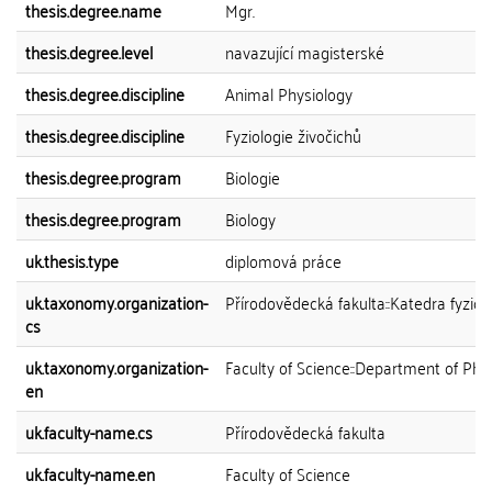
thesis.degree.name
Mgr.
thesis.degree.level
navazující magisterské
thesis.degree.discipline
Animal Physiology
thesis.degree.discipline
Fyziologie živočichů
thesis.degree.program
Biologie
thesis.degree.program
Biology
uk.thesis.type
diplomová práce
uk.taxonomy.organization-
Přírodovědecká fakulta::Katedra fyziol
cs
uk.taxonomy.organization-
Faculty of Science::Department of Phy
en
uk.faculty-name.cs
Přírodovědecká fakulta
uk.faculty-name.en
Faculty of Science