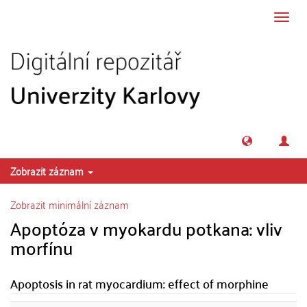
Přeskočit na obsah
Přepn
navig
Zobrazit záznam
Zobrazit minimální záznam
Apoptóza v myokardu potkana: vliv
morfínu
Apoptosis in rat myocardium: effect of morphine