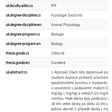
uk.faculty-abbr.cs
PřF
uk.degree-discipline.cs
Fyziologie živočichů
uk.degree-discipline.en
Animal Physiology
uk.degree-program.cs
Biologie
uk.degree-program.en
Biology
thesis.grade.cs
Výborně
thesis.grade.en
Excellent
uk.abstract.cs
1. Abstrakt Cílem této diplomové prác
studium exprese proteinů účastnících
apoptotického procesu v myokardu p
v souvislosti s podáváním malých (0,1
mg/kg; 1 mg/kg) a velkých (10 mg/kg)
morfinu. Malé dávky byly podávány p
28 dní, velké dávky po dobu 10 dní vžd
jednou denně. V případě dávky 1 mg/k