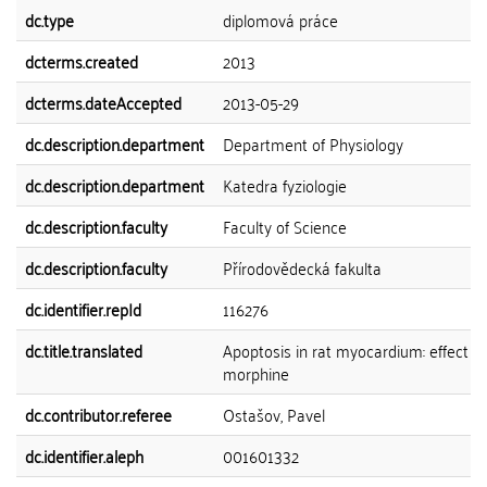
dc.type
diplomová práce
dcterms.created
2013
dcterms.dateAccepted
2013-05-29
dc.description.department
Department of Physiology
dc.description.department
Katedra fyziologie
dc.description.faculty
Faculty of Science
dc.description.faculty
Přírodovědecká fakulta
dc.identifier.repId
116276
dc.title.translated
Apoptosis in rat myocardium: effect of
morphine
dc.contributor.referee
Ostašov, Pavel
dc.identifier.aleph
001601332