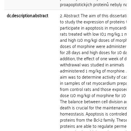
proapoptotických proteinů nebyly nalez
dc.description.abstract
2. Abstract The aim of this dissertati
to study the expression of proteins th
participate in apoptosis in myocardiu
rats treated with low (0,1 mg/kg; 1 mg
and high (10 mg/kg) doses of morphi
doses of morphine were administered 
for 28 days and high doses for 10 days
addition, the effect of one week of dru
withdrawal was studied in animals
administered 1 mg/kg of morphine. A
aim was to determine activity of casp
in samples of rat myocardium prepar
from control rats and those exposed t
dose (10 mg/kg) of morphine for 10 da
The balance between cell division and 
death is crucial for the maintenance o
homeostasis. Apoptosis is controled b
proteins from the Bcl-2 family. These
proteins are able to regulate permeabi