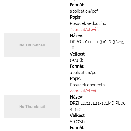
Formát:
application/pdf
Popis:
Posudek vedoucího
Zobrazit/
otevřít
Název:
DPPO_2011_1_11310_0_362451
_0_1 ...
Velikost:
197.1Kb
Formát:
application/pdf
Popis:
Posudek oponenta
Zobrazit/
otevřít
Název:
DPZH_2011_1_11310_MDIPL00
3_362 ...
Velikost:
80.27Kb
Formát: