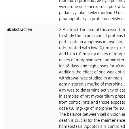
morfinu. U proteinu AIF bylo pozorová
významné snížení exprese po krátko
podání vysoké dávky morfinu. U ostat
proapoptotických proteinů nebyly nalez
uk.abstract.en
2. Abstract The aim of this dissertati
to study the expression of proteins th
participate in apoptosis in myocardiu
rats treated with low (0,1 mg/kg; 1 mg
and high (10 mg/kg) doses of morphi
doses of morphine were administered 
for 28 days and high doses for 10 days
addition, the effect of one week of dru
withdrawal was studied in animals
administered 1 mg/kg of morphine. A
aim was to determine activity of casp
in samples of rat myocardium prepar
from control rats and those exposed t
dose (10 mg/kg) of morphine for 10 da
The balance between cell division and 
death is crucial for the maintenance o
homeostasis. Apoptosis is controled b