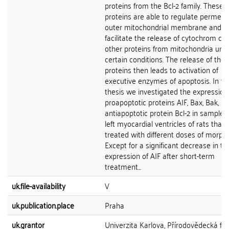
proteins from the Bcl-2 family. These
proteins are able to regulate permeabi
outer mitochondrial membrane and 
facilitate the release of cytochrom c 
other proteins from mitochondria und
certain conditions. The release of the
proteins then leads to activation of
executive enzymes of apoptosis. In th
thesis we investigated the expression
proapoptotic proteins AIF, Bax, Bak, B
antiapoptotic protein Bcl-2 in samples
left myocardial ventricles of rats that
treated with different doses of morphi
Except for a significant decrease in th
expression of AIF after short-term
treatment...
uk.file-availability
V
uk.publication.place
Praha
uk.grantor
Univerzita Karlova, Přírodovědecká fak