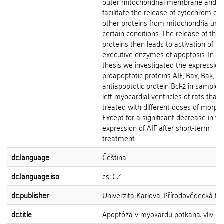
outer mitochondrial membrane and 
facilitate the release of cytochrom c 
other proteins from mitochondria und
certain conditions. The release of the
proteins then leads to activation of
executive enzymes of apoptosis. In th
thesis we investigated the expression
proapoptotic proteins AIF, Bax, Bak, B
antiapoptotic protein Bcl-2 in samples
left myocardial ventricles of rats that
treated with different doses of morphi
Except for a significant decrease in th
expression of AIF after short-term
treatment...
dc.language
Čeština
dc.language.iso
cs_CZ
dc.publisher
Univerzita Karlova, Přírodovědecká fak
dc.title
Apoptóza v myokardu potkana: vliv mo