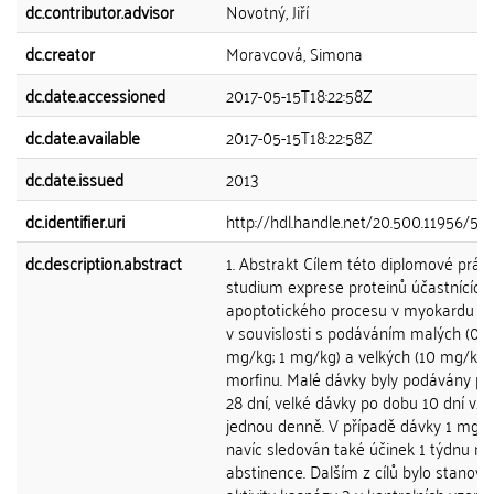
dc.contributor.advisor
Novotný, Jiří
dc.creator
Moravcová, Simona
dc.date.accessioned
2017-05-15T18:22:58Z
dc.date.available
2017-05-15T18:22:58Z
dc.date.issued
2013
dc.identifier.uri
http://hdl.handle.net/20.500.11956/52
dc.description.abstract
1. Abstrakt Cílem této diplomové prác
studium exprese proteinů účastnících
apoptotického procesu v myokardu p
v souvislosti s podáváním malých (0,1
mg/kg; 1 mg/kg) a velkých (10 mg/kg)
morfinu. Malé dávky byly podávány p
28 dní, velké dávky po dobu 10 dní vžd
jednou denně. V případě dávky 1 mg/k
navíc sledován také účinek 1 týdnu n
abstinence. Dalším z cílů bylo stanove