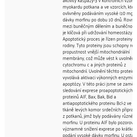
aktivity kaspázy-3 v kontrolních vzorcí
myokardu potkana a ve vzorcích, které
ovlivněny podáváním vysoké (10 mg/k
dávky morfinu po dobu 10 dnů. Rovn
mezi buněčným dělením a buněčnou 
je klíčová při udržování homeostázy.
Apoptotický proces je řízen proteiny z 
rodiny. Tyto proteiny jsou schopny reg
propustnost vnější mitochondriální
membrány, což může vést k uvolnění
cytochromu c a jiných proteinů z
mitochondrií. Uvolnění těchto protein
vyvolává aktivaci výkonných enzymů
apoptózy. V této práci jsme se zaměřil
sledování exprese proapoptotických
proteinů AIF, Bax, Bak, Bid a
antiapoptotického proteinu Bcl-2 ve vz
tkáně levých komor srdečních připrav
z potkanů, jimž byly podávány různé 
morfinu. U proteinu AIF bylo pozorová
významné snížení exprese po krátko
podání vysoké dávky morfinu. U ostat