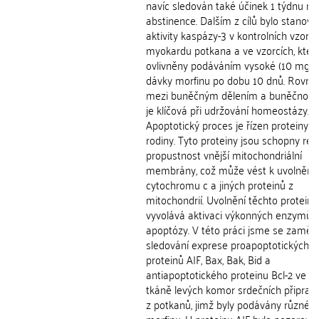
navíc sledován také účinek 1 týdnu n
abstinence. Dalším z cílů bylo stanove
aktivity kaspázy-3 v kontrolních vzorcí
myokardu potkana a ve vzorcích, které
ovlivněny podáváním vysoké (10 mg/k
dávky morfinu po dobu 10 dnů. Rovn
mezi buněčným dělením a buněčnou 
je klíčová při udržování homeostázy.
Apoptotický proces je řízen proteiny z 
rodiny. Tyto proteiny jsou schopny reg
propustnost vnější mitochondriální
membrány, což může vést k uvolnění
cytochromu c a jiných proteinů z
mitochondrií. Uvolnění těchto protein
vyvolává aktivaci výkonných enzymů
apoptózy. V této práci jsme se zaměřil
sledování exprese proapoptotických
proteinů AIF, Bax, Bak, Bid a
antiapoptotického proteinu Bcl-2 ve vz
tkáně levých komor srdečních připrav
z potkanů, jimž byly podávány různé 