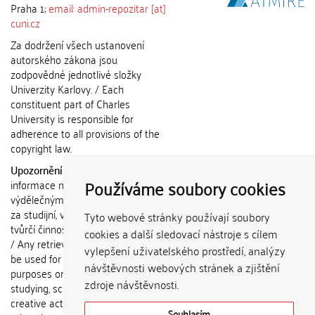
Praha 1;
email: admin-repozitar [at]
cuni.cz
Za dodržení všech ustanovení
autorského zákona jsou
zodpovědné jednotlivé složky
Univerzity Karlovy. / Each
constituent part of Charles
University is responsible for
adherence to all provisions of the
copyright law.
Upozornění / Notice:
Získané
Používáme soubory cookies
informace nemohou být použity k
výdělečným účelům nebo vydávány
za studijní, vědeckou nebo jinou
Tyto webové stránky používají soubory
tvůrčí činnost jiné osoby než autora.
cookies a další sledovací nástroje s cílem
/ Any retrieved information shall not
vylepšení uživatelského prostředí, analýzy
be used for any commercial
návštěvnosti webových stránek a zjištění
purposes or claimed as results of
zdroje návštěvnosti.
studying, scientific or any other
creative activities of any person
Souhlasím