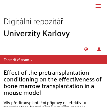
Přeskočit na obsah
Přepn
navig
Zobrazit záznam
Effect of the pretransplantation
conditioning on the effectiveness of
bone marrow transplantation in a
mouse model
Vliv předtransplantační přípravy na efektivitu
transplantace kostní dřeně v myším modelu