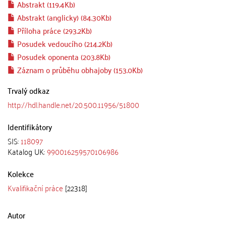
Abstrakt (119.4Kb)
Abstrakt (anglicky) (84.30Kb)
Příloha práce (293.2Kb)
Posudek vedoucího (214.2Kb)
Posudek oponenta (203.8Kb)
Záznam o průběhu obhajoby (153.0Kb)
Trvalý odkaz
http://hdl.handle.net/20.500.11956/51800
Identifikátory
SIS:
118097
Katalog UK:
990016259570106986
Kolekce
Kvalifikační práce
[22318]
Autor