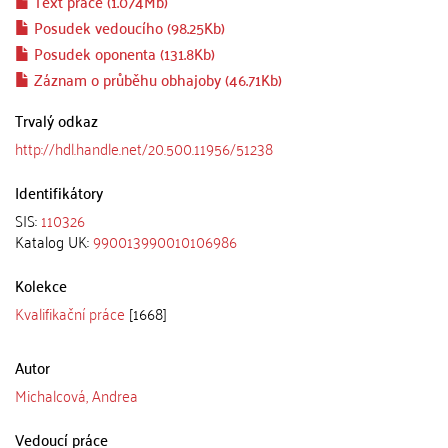
Text práce (1.074Mb)
Posudek vedoucího (98.25Kb)
Posudek oponenta (131.8Kb)
Záznam o průběhu obhajoby (46.71Kb)
Trvalý odkaz
http://hdl.handle.net/20.500.11956/51238
Identifikátory
SIS:
110326
Katalog UK:
990013990010106986
Kolekce
Kvalifikační práce
[1668]
Autor
Michalcová, Andrea
Vedoucí práce