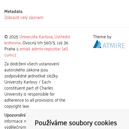
Metadata
Zobrazit celý záznam
© 2025
Univerzita Karlova
,
Ústřední
Theme by
knihovna
, Ovocný trh 560/5, 116 36
Praha 1;
email: admin-repozitar [at]
cuni.cz
Za dodržení všech ustanovení
autorského zákona jsou
zodpovědné jednotlivé složky
Univerzity Karlovy. / Each
constituent part of Charles
University is responsible for
adherence to all provisions of the
copyright law.
Upozornění / Notice:
Získané
Používáme soubory cookies
informace nemohou být použity k
výdělečným účelům nebo vydávány