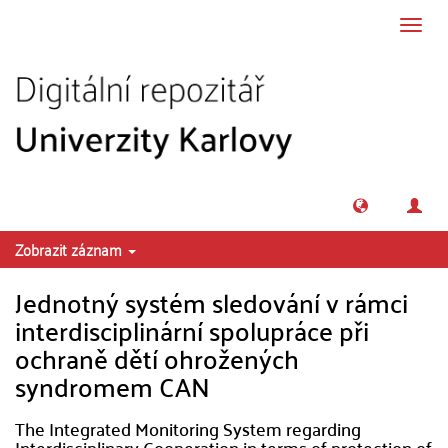
Přeskočit na obsah
Přepn
navig
Zobrazit záznam
Jednotný systém sledování v rámci
interdisciplinární spolupráce při
ochraně dětí ohrožených
syndromem CAN
The Integrated Monitoring System regarding
Interdisciplinary Cooperation in terms of protection of