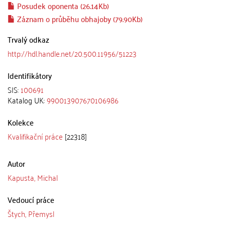
Posudek oponenta (26.14Kb)
Záznam o průběhu obhajoby (79.90Kb)
Trvalý odkaz
http://hdl.handle.net/20.500.11956/51223
Identifikátory
SIS:
100691
Katalog UK:
990013907670106986
Kolekce
Kvalifikační práce
[22318]
Autor
Kapusta, Michal
Vedoucí práce
Štych, Přemysl