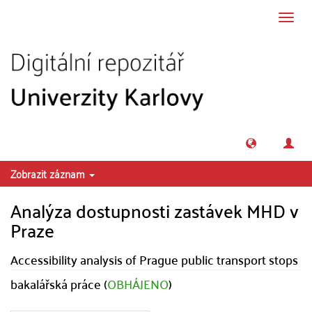
Přeskočit na obsah
Přepn
navig
Zobrazit záznam
Analýza dostupnosti zastávek MHD v
Praze
Accessibility analysis of Prague public transport stops
bakalářská práce (
OBHÁJENO
)