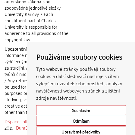
autorského zákona jsou
zodpovědné jednotlivé složky
Univerzity Karlovy. / Each
constituent part of Charles
University is responsible for
adherence to all provisions of the
copyright law.
Upozornění / Notice:
Získané
Používáme soubory cookies
informace nemohou být použity k
výdělečným účelům nebo vydávány
za studijní, vědeckou nebo jinou
Tyto webové stránky používají soubory
tvůrčí činnost jiné osoby než autora.
cookies a další sledovací nástroje s cílem
/ Any retrieved information shall not
vylepšení uživatelského prostředí, analýzy
be used for any commercial
návštěvnosti webových stránek a zjištění
purposes or claimed as results of
zdroje návštěvnosti.
studying, scientific or any other
creative activities of any person
Souhlasím
other than the author.
DSpace software
copyright © 2002-
Odmítám
2015
DuraSpace
Upravit mé předvolby