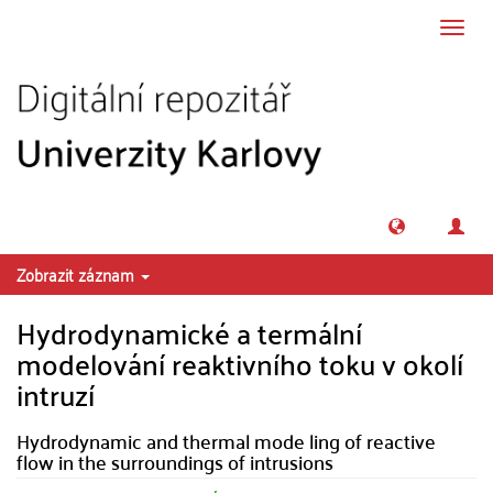
Přeskočit na obsah
Přepn
navig
Zobrazit záznam
Hydrodynamické a termální
modelování reaktivního toku v okolí
intruzí
Hydrodynamic and thermal mode ling of reactive
flow in the surroundings of intrusions