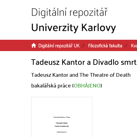
Přeskočit na obsah
Digitální repozitář UK
Filozofická fakulta
Kva
Tadeusz Kantor a Divadlo smrt
Tadeusz Kantor and The Theatre of Death
bakalářská práce (
OBHÁJENO
)