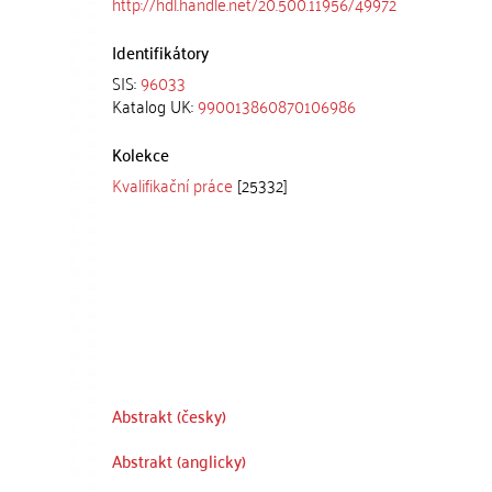
http://hdl.handle.net/20.500.11956/49972
Identifikátory
SIS:
96033
Katalog UK:
990013860870106986
Kolekce
Kvalifikační práce
[25332]
Abstrakt (česky)
Abstrakt (anglicky)