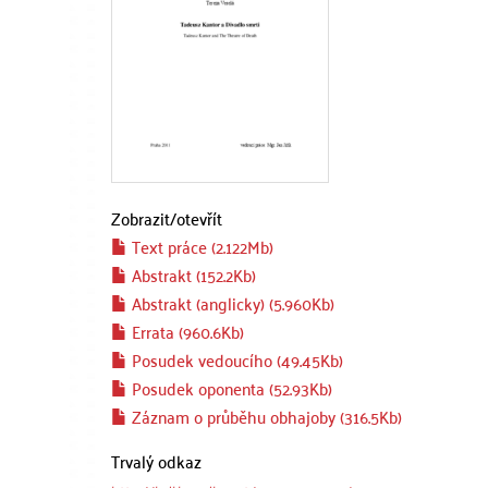
Zobrazit/
otevřít
Text práce (2.122Mb)
Abstrakt (152.2Kb)
Abstrakt (anglicky) (5.960Kb)
Errata (960.6Kb)
Posudek vedoucího (49.45Kb)
Posudek oponenta (52.93Kb)
Záznam o průběhu obhajoby (316.5Kb)
Trvalý odkaz