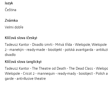
Jazyk
Čeština
Známka
Velmi dobře
Klíčová slova (česky)
Tadeusz Kantor - Divadlo smrti - Mrtvá třída - Wielopole, Wielopole 
2 - manekýn - ready-made - bioobjekt - polská avantgarda - antiiluzi
divadlo
Klíčová slova (anglicky)
Tadeusz Kantor - The Theatre od Death - The Dead Class - Wielopo
Wielopole - Cricot 2 - mannequin - ready-mady - boiobject - Polish a
garde - anti-illusive theatre