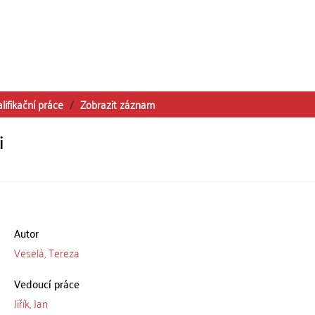
lifikační práce
Zobrazit záznam
i
Autor
Veselá, Tereza
Vedoucí práce
Jiřík, Jan