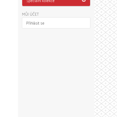
Speciální kolekce
MŮJ ÚČET
Přihlásit se