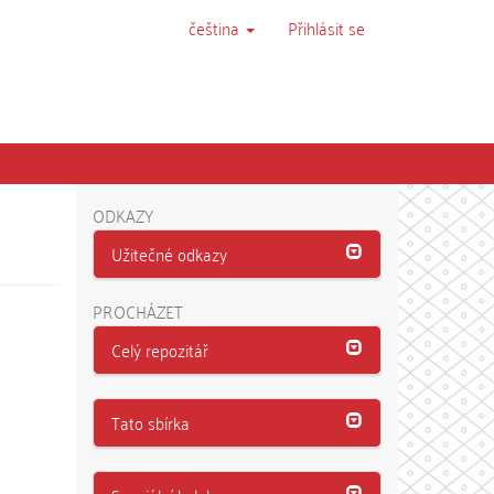
čeština
Přihlásit se
ODKAZY
Užitečné odkazy
PROCHÁZET
Celý repozitář
Tato sbírka