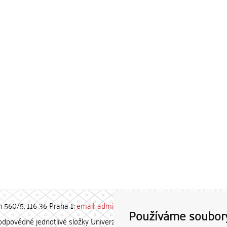
h 560/5, 116 36 Praha 1;
email: admin-repozitar [at] cuni.cz
Používáme soubor
povědné jednotlivé složky Univerzity Karlovy. / Each constituent