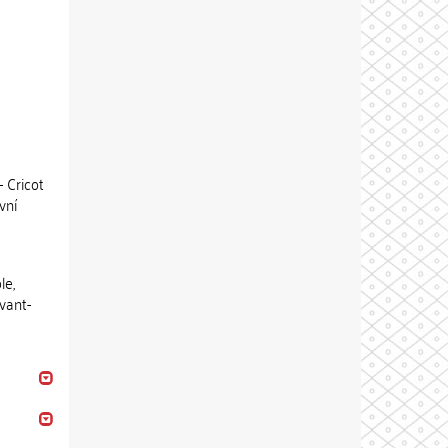
- Cricot
vní
le,
vant-