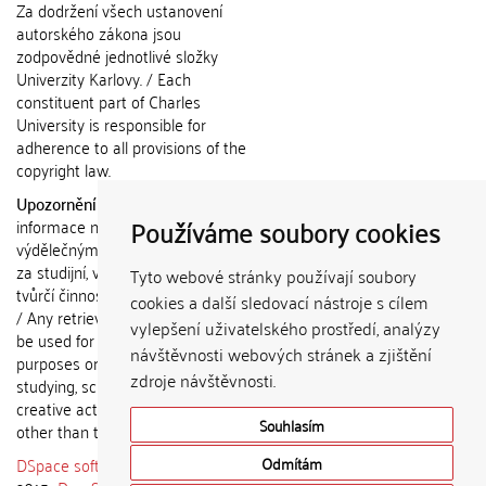
Za dodržení všech ustanovení
autorského zákona jsou
zodpovědné jednotlivé složky
Univerzity Karlovy. / Each
constituent part of Charles
University is responsible for
adherence to all provisions of the
copyright law.
Upozornění / Notice:
Získané
Používáme soubory cookies
informace nemohou být použity k
výdělečným účelům nebo vydávány
za studijní, vědeckou nebo jinou
Tyto webové stránky používají soubory
tvůrčí činnost jiné osoby než autora.
cookies a další sledovací nástroje s cílem
/ Any retrieved information shall not
vylepšení uživatelského prostředí, analýzy
be used for any commercial
návštěvnosti webových stránek a zjištění
purposes or claimed as results of
zdroje návštěvnosti.
studying, scientific or any other
creative activities of any person
Souhlasím
other than the author.
DSpace software
copyright © 2002-
Odmítám