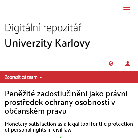
Přeskočit na obsah
Přepn
navig
Zobrazit záznam
Peněžité zadostiučinění jako právní
prostředek ochrany osobnosti v
občanském právu
Monetary satisfaction as a legal tool for the protection
of personal rights in civil law