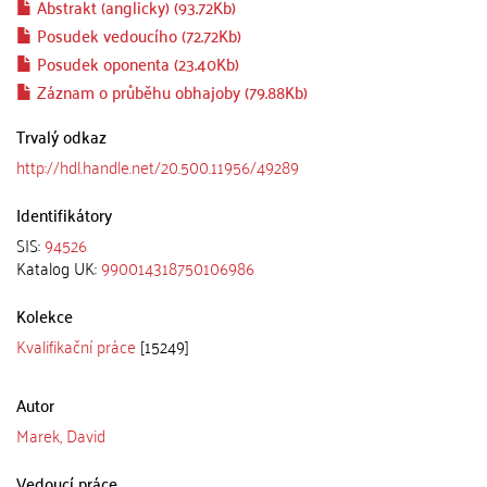
Abstrakt (anglicky) (93.72Kb)
Posudek vedoucího (72.72Kb)
Posudek oponenta (23.40Kb)
Záznam o průběhu obhajoby (79.88Kb)
Trvalý odkaz
http://hdl.handle.net/20.500.11956/49289
Identifikátory
SIS:
94526
Katalog UK:
990014318750106986
Kolekce
Kvalifikační práce
[15249]
Autor
Marek, David
Vedoucí práce