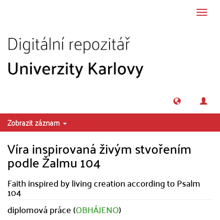
Přeskočit na obsah
Přepn
navig
Zobrazit záznam
Víra inspirovaná živým stvořením
podle Žalmu 104
Faith inspired by living creation according to Psalm
104
diplomová práce (
OBHÁJENO
)