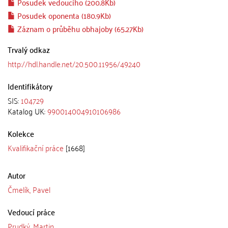
Posudek vedoucího (200.8Kb)
Posudek oponenta (180.9Kb)
Záznam o průběhu obhajoby (65.27Kb)
Trvalý odkaz
http://hdl.handle.net/20.500.11956/49240
Identifikátory
SIS:
104729
Katalog UK:
990014004910106986
Kolekce
Kvalifikační práce
[1668]
Autor
Čmelík, Pavel
Vedoucí práce
Prudký, Martin