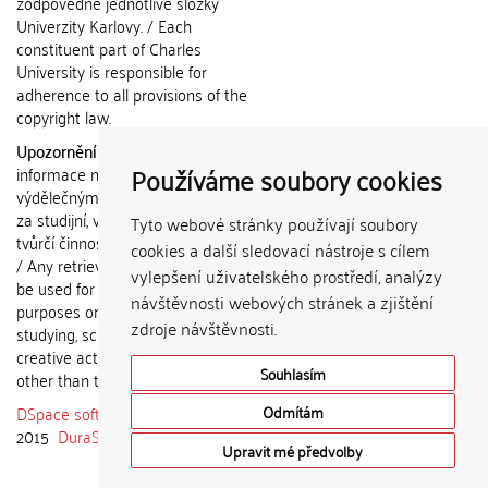
zodpovědné jednotlivé složky
Univerzity Karlovy. / Each
constituent part of Charles
University is responsible for
adherence to all provisions of the
copyright law.
Upozornění / Notice:
Získané
Používáme soubory cookies
informace nemohou být použity k
výdělečným účelům nebo vydávány
za studijní, vědeckou nebo jinou
Tyto webové stránky používají soubory
tvůrčí činnost jiné osoby než autora.
cookies a další sledovací nástroje s cílem
/ Any retrieved information shall not
vylepšení uživatelského prostředí, analýzy
be used for any commercial
návštěvnosti webových stránek a zjištění
purposes or claimed as results of
zdroje návštěvnosti.
studying, scientific or any other
creative activities of any person
Souhlasím
other than the author.
DSpace software
copyright © 2002-
Odmítám
2015
DuraSpace
Upravit mé předvolby