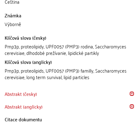
Čeština
Známka
Výborně
Klíčová slova (česky)
Pmp3p, proteolipidy, UPF0057 (PMP3) rodina, Saccharomyces
cerevisiae, dlhodobé prežívanie, lipidické partikly
Klíčová slova (anglicky)
Pmp3p, proteolipids, UPF0057 (PMP3) familly, Saccharomyces
cerevisiae, long term survival, lipid particles
Abstrakt (česky)
Abstrakt (anglicky)
Citace dokumentu