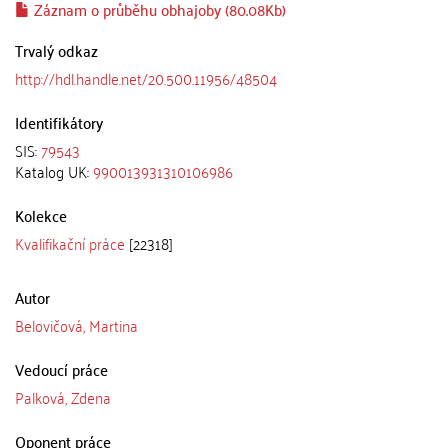
Záznam o průběhu obhajoby (80.08Kb)
Trvalý odkaz
http://hdl.handle.net/20.500.11956/48504
Identifikátory
SIS:
79543
Katalog UK:
990013931310106986
Kolekce
Kvalifikační práce
[22318]
Autor
Belovičová, Martina
Vedoucí práce
Palková, Zdena
Oponent práce