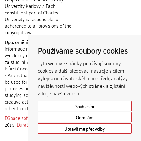
Univerzity Karlovy. / Each
constituent part of Charles
University is responsible for
adherence to all provisions of the
copyright law.
Upozornění / Notice:
Získané
Používáme soubory cookies
informace nemohou být použity k
výdělečným účelům nebo vydávány
za studijní, vědeckou nebo jinou
Tyto webové stránky používají soubory
tvůrčí činnost jiné osoby než autora.
cookies a další sledovací nástroje s cílem
/ Any retrieved information shall not
vylepšení uživatelského prostředí, analýzy
be used for any commercial
návštěvnosti webových stránek a zjištění
purposes or claimed as results of
zdroje návštěvnosti.
studying, scientific or any other
creative activities of any person
Souhlasím
other than the author.
DSpace software
copyright © 2002-
Odmítám
2015
DuraSpace
Upravit mé předvolby