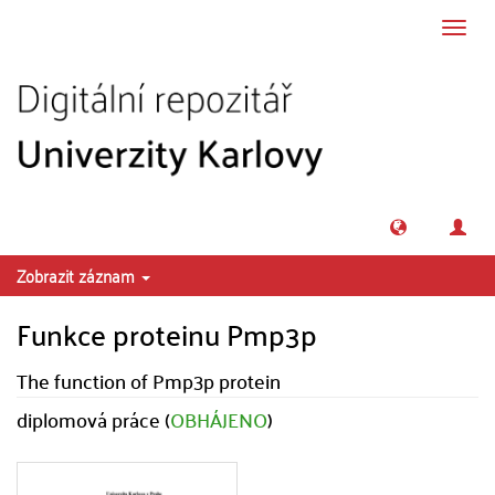
Přeskočit na obsah
Přepn
navig
Zobrazit záznam
Funkce proteinu Pmp3p
The function of Pmp3p protein
diplomová práce (
OBHÁJENO
)