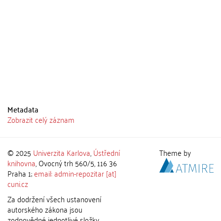
Metadata
Zobrazit celý záznam
© 2025
Univerzita Karlova
,
Ústřední
Theme by
knihovna
, Ovocný trh 560/5, 116 36
Praha 1;
email: admin-repozitar [at]
cuni.cz
Za dodržení všech ustanovení
autorského zákona jsou
zodpovědné jednotlivé složky