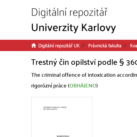
Přeskočit na obsah
Digitální repozitář UK
Právnická fakulta
Kva
Trestný čin opilství podle § 3
The criminal offence of intoxication accordin
rigorózní práce (
OBHÁJENO
)