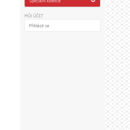
Speciální kolekce
MŮJ ÚČET
Přihlásit se