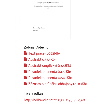
Zobrazit/
otevřít
Text práce (1.093Mb)
Abstrakt (133.3Kb)
Abstrakt (anglicky) (132.8Kb)
Posudek oponenta (142.1Kb)
Posudek oponenta (454.1Kb)
Záznam o průběhu obhajoby (79.83Kb)
Trvalý odkaz
http://hdl.handle.net/20.500.11956/47568