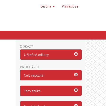
čeština
Přihlásit se
ODKAZY
Užitečné odkazy
PROCHÁZET
Celý repozitář
Tato sbírka