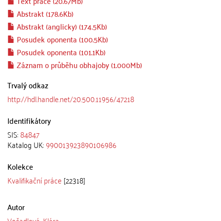
Text práce (20.67Mb)
Abstrakt (178.6Kb)
Abstrakt (anglicky) (174.5Kb)
Posudek oponenta (100.5Kb)
Posudek oponenta (101.1Kb)
Záznam o průběhu obhajoby (1.000Mb)
Trvalý odkaz
http://hdl.handle.net/20.500.11956/47218
Identifikátory
SIS:
84847
Katalog UK:
990013923890106986
Kolekce
Kvalifikační práce
[22318]
Autor
Vočadlová, Klára