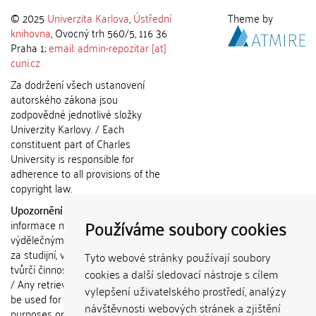
© 2025
Univerzita Karlova
,
Ústřední
Theme by
knihovna
, Ovocný trh 560/5, 116 36
Praha 1;
email: admin-repozitar [at]
cuni.cz
Za dodržení všech ustanovení
autorského zákona jsou
zodpovědné jednotlivé složky
Univerzity Karlovy. / Each
constituent part of Charles
University is responsible for
adherence to all provisions of the
copyright law.
Upozornění / Notice:
Získané
Používáme soubory cookies
informace nemohou být použity k
výdělečným účelům nebo vydávány
za studijní, vědeckou nebo jinou
Tyto webové stránky používají soubory
tvůrčí činnost jiné osoby než autora.
cookies a další sledovací nástroje s cílem
/ Any retrieved information shall not
vylepšení uživatelského prostředí, analýzy
be used for any commercial
návštěvnosti webových stránek a zjištění
purposes or claimed as results of