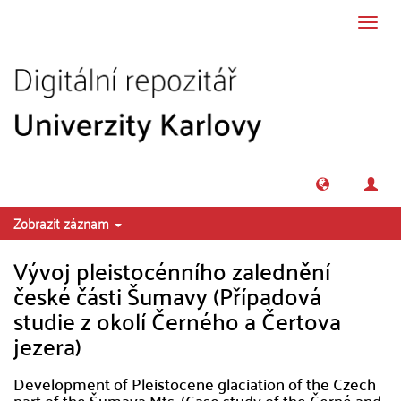
Přeskočit na obsah
Přepn
navig
Zobrazit záznam
Vývoj pleistocénního zalednění
české části Šumavy (Případová
studie z okolí Černého a Čertova
jezera)
Development of Pleistocene glaciation of the Czech
part of the Šumava Mts. (Case study of the Černé and