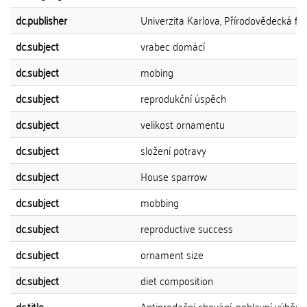
dc.publisher
Univerzita Karlova, Přírodovědecká fak
dc.subject
vrabec domácí
dc.subject
mobing
dc.subject
reprodukční úspěch
dc.subject
velikost ornamentu
dc.subject
složení potravy
dc.subject
House sparrow
dc.subject
mobbing
dc.subject
reproductive success
dc.subject
ornament size
dc.subject
diet composition
dc.title
Antipredační chování, pohlavní výběr a