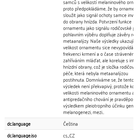
samců s velikostí melaninového orna
proto předpokládáme, že by ornamen
sloužit jako signál ochoty samce inve
do obrany hnízda. Potvrzení funkce
ornamentu jako signálu rodičovské pé
pohlavním výběru doplňuje závěry rec
metaanalýzy. Naše výsledky ukazují, ž
velikost ornamentu sice nevypovídá o
frekvenci krmení a o čase stráveném
zahříváním mláďat, ale koreluje s inte
hnízdní obrany, což je složka rodičovs
péče, která nebyla metaanalýzou
postihnuta. Domníváme se, že tento
výsledek není překvapivý, protože kor
velikosti melaninového ornamentu a
antipredačního chování je pravděpod
výsledkem pleiotropního účinku genů ř
melanogenezi, mezi...
dc.language
Čeština
dc.language.iso
cs_CZ