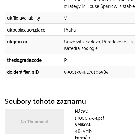
strategy in House Sparrow is stable...
uk.file-availability
V
uk.publication.place
Praha
uk.grantor
Univerzita Karlova, Přírodovědecká fak
Katedra zoologie
thesis.grade.code
P
dc.identifier.lisID
990013945270106986
Soubory tohoto záznamu
Název:
140005764.pdf
Velikost:
3.855Mb
Formát: