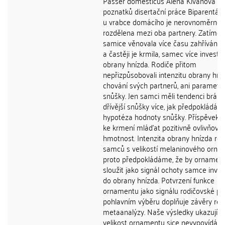
Passer domesticus Alena Klvaňová S
poznatků disertační práce Biparentáln
u vrabce domácího je nerovnoměrně
rozdělena mezi oba partnery. Zatímco
samice věnovala více času zahřívání 
a častěji je krmila, samec více investo
obrany hnízda. Rodiče přitom
nepřizpůsobovali intenzitu obrany hní
chování svých partnerů, ani paramet
snůšky. Jen samci měli tendenci bránit
dřívější snůšky více, jak předpokládá
hypotéza hodnoty snůšky. Příspěvek
ke krmení mláďat pozitivně ovlivňoval 
hmotnost. Intenzita obrany hnízda ros
samců s velikostí melaninového orna
proto předpokládáme, že by ornamen
sloužit jako signál ochoty samce inve
do obrany hnízda. Potvrzení funkce
ornamentu jako signálu rodičovské pé
pohlavním výběru doplňuje závěry rec
metaanalýzy. Naše výsledky ukazují, ž
velikost ornamentu sice nevypovídá o