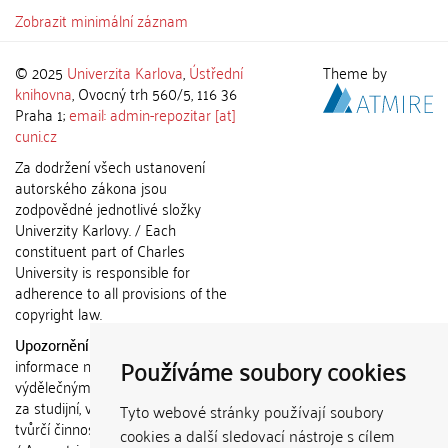
Zobrazit minimální záznam
© 2025
Univerzita Karlova
,
Ústřední
Theme by
knihovna
, Ovocný trh 560/5, 116 36
Praha 1;
email: admin-repozitar [at]
cuni.cz
Za dodržení všech ustanovení
autorského zákona jsou
zodpovědné jednotlivé složky
Univerzity Karlovy. / Each
constituent part of Charles
University is responsible for
adherence to all provisions of the
copyright law.
Upozornění / Notice:
Získané
Používáme soubory cookies
informace nemohou být použity k
výdělečným účelům nebo vydávány
za studijní, vědeckou nebo jinou
Tyto webové stránky používají soubory
tvůrčí činnost jiné osoby než autora.
cookies a další sledovací nástroje s cílem