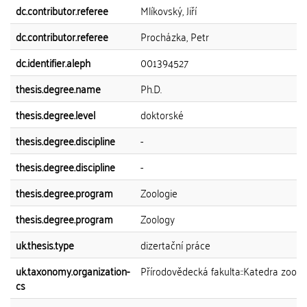
dc.contributor.referee
Mlíkovský, Jiří
dc.contributor.referee
Procházka, Petr
dc.identifier.aleph
001394527
thesis.degree.name
Ph.D.
thesis.degree.level
doktorské
thesis.degree.discipline
-
thesis.degree.discipline
-
thesis.degree.program
Zoologie
thesis.degree.program
Zoology
uk.thesis.type
dizertační práce
uk.taxonomy.organization-
Přírodovědecká fakulta::Katedra zoolo
cs