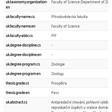
uk.taxonomy.organization-
Faculty of Science::Department of Zoo
en
uk.faculty-name.cs
Přírodovědecká fakulta
uk.faculty-name.en
Faculty of Science
uk.faculty-abbr.cs
PřF
uk.degree-discipline.cs
-
uk.degree-discipline.en
-
uk.degree-program.cs
Zoologie
uk.degree-program.en
Zoology
thesis.grade.cs
Prospěl/a
thesis.grade.en
Pass
uk.abstract.cs
Antipredační chování, pohlavní výběr a
reprodukční úspěch u vrabce domácí