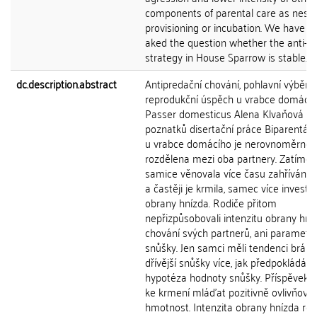
components of parental care as nestl
provisioning or incubation. We have a
aked the question whether the anti-p
strategy in House Sparrow is stable...
dc.description.abstract
Antipredační chování, pohlavní výběr a
reprodukční úspěch u vrabce domácí
Passer domesticus Alena Klvaňová S
poznatků disertační práce Biparentáln
u vrabce domácího je nerovnoměrně
rozdělena mezi oba partnery. Zatímco
samice věnovala více času zahřívání 
a častěji je krmila, samec více investo
obrany hnízda. Rodiče přitom
nepřizpůsobovali intenzitu obrany hní
chování svých partnerů, ani paramet
snůšky. Jen samci měli tendenci bránit
dřívější snůšky více, jak předpokládá
hypotéza hodnoty snůšky. Příspěvek
ke krmení mláďat pozitivně ovlivňoval 
hmotnost. Intenzita obrany hnízda ros