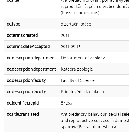
reprodukční úspěch u vrabce domácí
(Passer domesticus)
dc.type
dizertační práce
dcterms.created
2011
dcterms.dateAccepted
2011-09-15
dc.description.department
Department of Zoology
dc.description.department
Katedra zoologie
dc.description.faculty
Faculty of Science
dc.description.faculty
Přírodovědecká fakulta
dc.identifier.repId
84263
dc.title.translated
Antipredatory behaviour, sexual select
and reproductive success in domestic
sparrow (Passer domesticus).