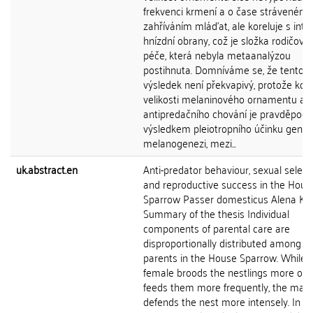
frekvenci krmení a o čase stráveném
zahříváním mláďat, ale koreluje s inte
hnízdní obrany, což je složka rodičovs
péče, která nebyla metaanalýzou
postihnuta. Domníváme se, že tento
výsledek není překvapivý, protože kor
velikosti melaninového ornamentu a
antipredačního chování je pravděpod
výsledkem pleiotropního účinku genů ř
melanogenezi, mezi...
uk.abstract.en
Anti-predator behaviour, sexual select
and reproductive success in the Hous
Sparrow Passer domesticus Alena Kl
Summary of the thesis Individual
components of parental care are
disproportionally distributed among t
parents in the House Sparrow. While 
female broods the nestlings more oft
feeds them more frequently, the male
defends the nest more intensely. In a