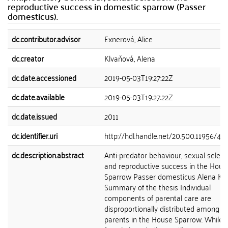
reproductive success in domestic sparrow (Passer
domesticus).
dc.contributor.advisor
Exnerová, Alice
dc.creator
Klvaňová, Alena
dc.date.accessioned
2019-05-03T19:27:22Z
dc.date.available
2019-05-03T19:27:22Z
dc.date.issued
2011
dc.identifier.uri
http://hdl.handle.net/20.500.11956/47
dc.description.abstract
Anti-predator behaviour, sexual select
and reproductive success in the Hous
Sparrow Passer domesticus Alena Kl
Summary of the thesis Individual
components of parental care are
disproportionally distributed among t
parents in the House Sparrow. While 