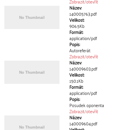
Zobrazit/
otevřít
Název:
140005763.pdf
Velikost:
906.5Kb
Formát:
application/pdf
Popis:
Autoreferát
Zobrazit/
otevřít
Název:
140009603.pdf
Velikost:
150.1Kb
Formát:
application/pdf
Popis:
Posudek oponenta
Zobrazit/
otevřít
Název:
140009604.pdf
Velikost: