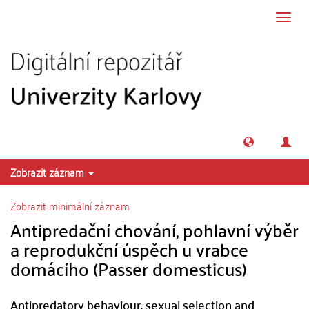
Přeskočit na obsah
Přepn
navig
Zobrazit záznam
Zobrazit minimální záznam
Antipredační chování, pohlavní výběr
a reprodukční úspěch u vrabce
domácího (Passer domesticus)
Antipredatory behaviour, sexual selection and