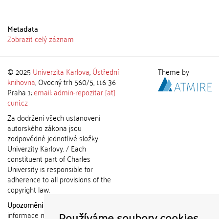
Metadata
Zobrazit celý záznam
© 2025
Univerzita Karlova
,
Ústřední
Theme by
knihovna
, Ovocný trh 560/5, 116 36
Praha 1;
email: admin-repozitar [at]
cuni.cz
Za dodržení všech ustanovení
autorského zákona jsou
zodpovědné jednotlivé složky
Univerzity Karlovy. / Each
constituent part of Charles
University is responsible for
adherence to all provisions of the
copyright law.
Upozornění / Notice:
Získané
Používáme soubory cookies
informace nemohou být použity k