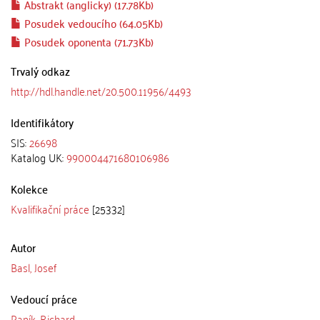
Abstrakt (anglicky) (17.78Kb)
Posudek vedoucího (64.05Kb)
Posudek oponenta (71.73Kb)
Trvalý odkaz
http://hdl.handle.net/20.500.11956/4493
Identifikátory
SIS:
26698
Katalog UK:
990004471680106986
Kolekce
Kvalifikační práce
[25332]
Autor
Basl, Josef
Vedoucí práce
Papík, Richard