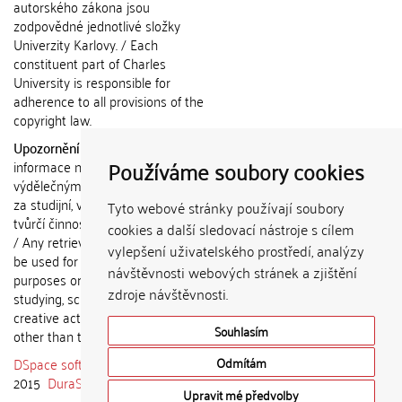
autorského zákona jsou
zodpovědné jednotlivé složky
Univerzity Karlovy. / Each
constituent part of Charles
University is responsible for
adherence to all provisions of the
copyright law.
Upozornění / Notice:
Získané
Používáme soubory cookies
informace nemohou být použity k
výdělečným účelům nebo vydávány
za studijní, vědeckou nebo jinou
Tyto webové stránky používají soubory
tvůrčí činnost jiné osoby než autora.
cookies a další sledovací nástroje s cílem
/ Any retrieved information shall not
vylepšení uživatelského prostředí, analýzy
be used for any commercial
návštěvnosti webových stránek a zjištění
purposes or claimed as results of
zdroje návštěvnosti.
studying, scientific or any other
creative activities of any person
Souhlasím
other than the author.
DSpace software
copyright © 2002-
Odmítám
2015
DuraSpace
Upravit mé předvolby