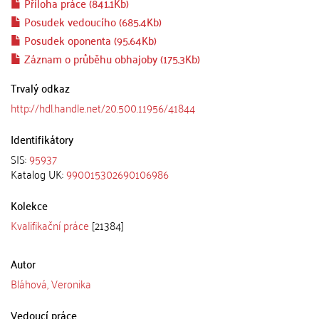
Příloha práce (841.1Kb)
Posudek vedoucího (685.4Kb)
Posudek oponenta (95.64Kb)
Záznam o průběhu obhajoby (175.3Kb)
Trvalý odkaz
http://hdl.handle.net/20.500.11956/41844
Identifikátory
SIS:
95937
Katalog UK:
990015302690106986
Kolekce
Kvalifikační práce
[21384]
Autor
Bláhová, Veronika
Vedoucí práce