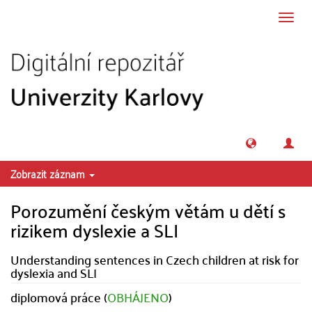
Přeskočit na obsah
Přepn
navig
Zobrazit záznam
Porozumění českým větám u dětí s
rizikem dyslexie a SLI
Understanding sentences in Czech children at risk for
dyslexia and SLI
diplomová práce (
OBHÁJENO
)