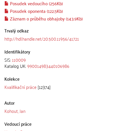
Posudek vedoucího (256Kb)
Posudek oponenta (122.5Kb)
Záznam o průběhu obhajoby (143.9Kb)
Trvalý odkaz
http://hdl.handle.net/20.500.11956/41721
Identifikátory
SIS:
110009
Katalog UK:
990014983440106986
Kolekce
Kvalifikační práce
[12374]
Autor
Kohout, Jan
Vedoucí práce