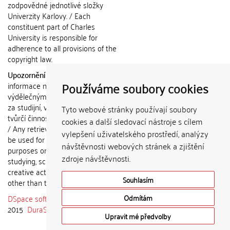
zodpovědné jednotlivé složky
Univerzity Karlovy. / Each
constituent part of Charles
University is responsible for
adherence to all provisions of the
copyright law.
Upozornění / Notice:
Získané
Používáme soubory cookies
informace nemohou být použity k
výdělečným účelům nebo vydávány
za studijní, vědeckou nebo jinou
Tyto webové stránky používají soubory
tvůrčí činnost jiné osoby než autora.
cookies a další sledovací nástroje s cílem
/ Any retrieved information shall not
vylepšení uživatelského prostředí, analýzy
be used for any commercial
návštěvnosti webových stránek a zjištění
purposes or claimed as results of
zdroje návštěvnosti.
studying, scientific or any other
creative activities of any person
Souhlasím
other than the author.
DSpace software
copyright © 2002-
Odmítám
2015
DuraSpace
Upravit mé předvolby