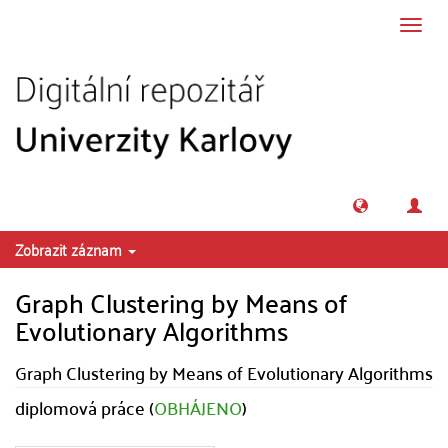
Přeskočit na obsah
Přepn
navig
Zobrazit záznam
Graph Clustering by Means of
Evolutionary Algorithms
Graph Clustering by Means of Evolutionary Algorithms
diplomová práce (
OBHÁJENO
)