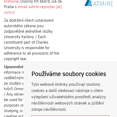
knihovna
, Ovocný trh 560/5, 116 36
Praha 1;
email: admin-repozitar [at]
cuni.cz
Za dodržení všech ustanovení
autorského zákona jsou
zodpovědné jednotlivé složky
Univerzity Karlovy. / Each
constituent part of Charles
University is responsible for
adherence to all provisions of the
copyright law.
Upozornění / Notice:
Získané
Používáme soubory cookies
informace nemohou být použity k
výdělečným účelům nebo vydávány
za studijní, vědeckou nebo jinou
Tyto webové stránky používají soubory
tvůrčí činnost jiné osoby než autora.
cookies a další sledovací nástroje s cílem
/ Any retrieved information shall not
vylepšení uživatelského prostředí, analýzy
be used for any commercial
návštěvnosti webových stránek a zjištění
purposes or claimed as results of
zdroje návštěvnosti.
studying, scientific or any other
creative activities of any person