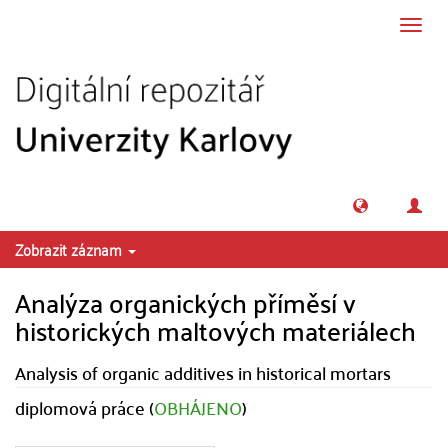
Přeskočit na obsah
Přepn
navig
Zobrazit záznam
Analýza organických příměsí v
historických maltových materiálech
Analysis of organic additives in historical mortars
diplomová práce (
OBHÁJENO
)