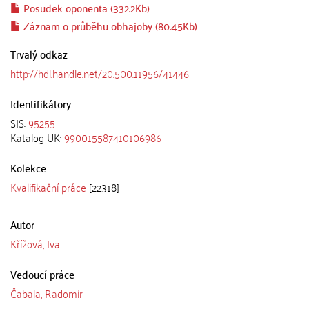
Posudek oponenta (332.2Kb)
Záznam o průběhu obhajoby (80.45Kb)
Trvalý odkaz
http://hdl.handle.net/20.500.11956/41446
Identifikátory
SIS:
95255
Katalog UK:
990015587410106986
Kolekce
Kvalifikační práce
[22318]
Autor
Křížová, Iva
Vedoucí práce
Čabala, Radomír