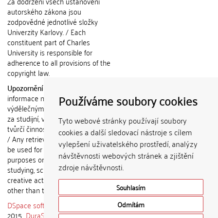
Za dodržení všech ustanovení
autorského zákona jsou
zodpovědné jednotlivé složky
Univerzity Karlovy. / Each
constituent part of Charles
University is responsible for
adherence to all provisions of the
copyright law.
Upozornění / Notice:
Získané
Používáme soubory cookies
informace nemohou být použity k
výdělečným účelům nebo vydávány
za studijní, vědeckou nebo jinou
Tyto webové stránky používají soubory
tvůrčí činnost jiné osoby než autora.
cookies a další sledovací nástroje s cílem
/ Any retrieved information shall not
vylepšení uživatelského prostředí, analýzy
be used for any commercial
návštěvnosti webových stránek a zjištění
purposes or claimed as results of
zdroje návštěvnosti.
studying, scientific or any other
creative activities of any person
Souhlasím
other than the author.
DSpace software
copyright © 2002-
Odmítám
2015
DuraSpace