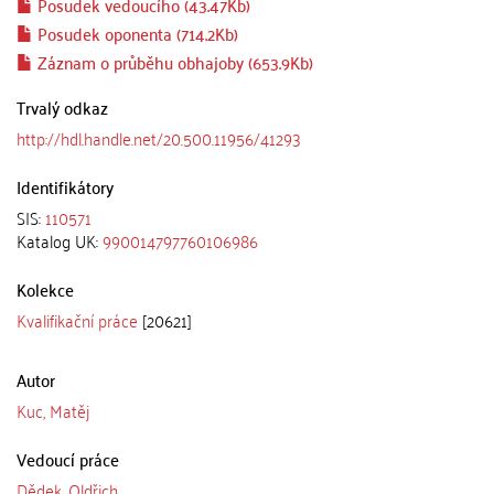
Posudek vedoucího (43.47Kb)
Posudek oponenta (714.2Kb)
Záznam o průběhu obhajoby (653.9Kb)
Trvalý odkaz
http://hdl.handle.net/20.500.11956/41293
Identifikátory
SIS:
110571
Katalog UK:
990014797760106986
Kolekce
Kvalifikační práce
[20621]
Autor
Kuc, Matěj
Vedoucí práce
Dědek, Oldřich