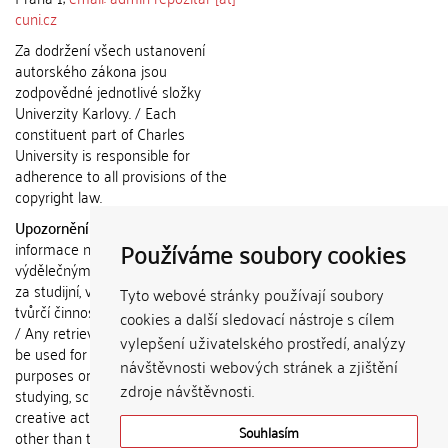
cuni.cz
Za dodržení všech ustanovení
autorského zákona jsou
zodpovědné jednotlivé složky
Univerzity Karlovy. / Each
constituent part of Charles
University is responsible for
adherence to all provisions of the
copyright law.
Upozornění / Notice:
Získané
Používáme soubory cookies
informace nemohou být použity k
výdělečným účelům nebo vydávány
za studijní, vědeckou nebo jinou
Tyto webové stránky používají soubory
tvůrčí činnost jiné osoby než autora.
cookies a další sledovací nástroje s cílem
/ Any retrieved information shall not
vylepšení uživatelského prostředí, analýzy
be used for any commercial
návštěvnosti webových stránek a zjištění
purposes or claimed as results of
zdroje návštěvnosti.
studying, scientific or any other
creative activities of any person
Souhlasím
other than the author.