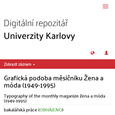
Přeskočit na obsah
Přepn
navig
Zobrazit záznam
Grafická podoba měsíčníku Žena a
móda (1949-1995)
Typography of the monthly maganize žena a móda
(1949-1995)
bakalářská práce (
OBHÁJENO
)