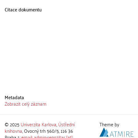
Citace dokumentu
Metadata
Zobrazit celý záznam
© 2025
Univerzita Karlova
,
Ústřední
Theme by
knihovna
, Ovocný trh 560/5, 116 36
Praha 1;
email: admin-repozitar [at]