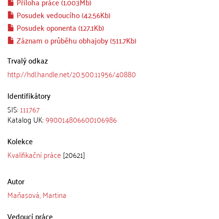
Příloha práce (1.003Mb)
Posudek vedoucího (42.56Kb)
Posudek oponenta (127.1Kb)
Záznam o průběhu obhajoby (511.7Kb)
Trvalý odkaz
http://hdl.handle.net/20.500.11956/40880
Identifikátory
SIS:
111767
Katalog UK:
990014806600106986
Kolekce
Kvalifikační práce
[20621]
Autor
Maňasová, Martina
Vedoucí práce