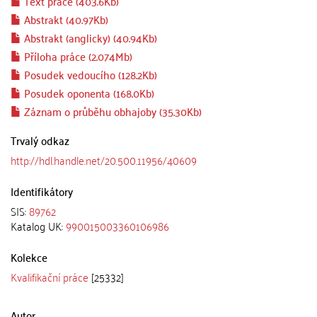
Text práce (403.6Kb)
Abstrakt (40.97Kb)
Abstrakt (anglicky) (40.94Kb)
Příloha práce (2.074Mb)
Posudek vedoucího (128.2Kb)
Posudek oponenta (168.0Kb)
Záznam o průběhu obhajoby (35.30Kb)
Trvalý odkaz
http://hdl.handle.net/20.500.11956/40609
Identifikátory
SIS:
89762
Katalog UK:
990015003360106986
Kolekce
Kvalifikační práce
[25332]
Autor