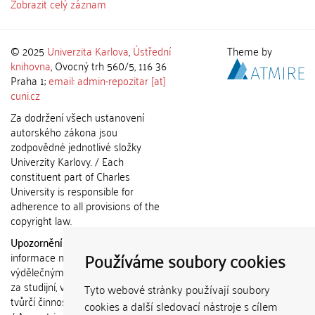
Zobrazit celý záznam
© 2025
Univerzita Karlova
,
Ústřední
Theme by
knihovna
, Ovocný trh 560/5, 116 36
Praha 1;
email: admin-repozitar [at]
cuni.cz
Za dodržení všech ustanovení
autorského zákona jsou
zodpovědné jednotlivé složky
Univerzity Karlovy. / Each
constituent part of Charles
University is responsible for
adherence to all provisions of the
copyright law.
Upozornění / Notice:
Získané
Používáme soubory cookies
informace nemohou být použity k
výdělečným účelům nebo vydávány
za studijní, vědeckou nebo jinou
Tyto webové stránky používají soubory
tvůrčí činnost jiné osoby než autora.
cookies a další sledovací nástroje s cílem