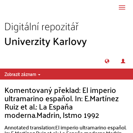
Přeskočit na obsah
Přepn
navig
Zobrazit záznam
Komentovaný překlad: El imperio
ultramarino espaňol. In: E.Martínez
Ruiz et al.: La Espaňa
moderna.Madrin, Istmo 1992
Annotated translation:El imperio ultramarino espaňol.
In: E.Martínez Ruiz et al.: La Espaňa moderna.Madrin,