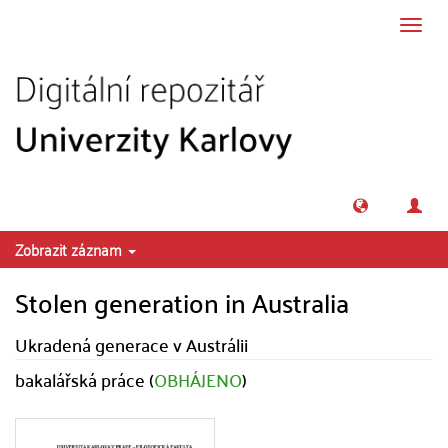
Přeskočit na obsah
Přepn
navig
Zobrazit záznam
Stolen generation in Australia
Ukradená generace v Austrálii
bakalářská práce (
OBHÁJENO
)