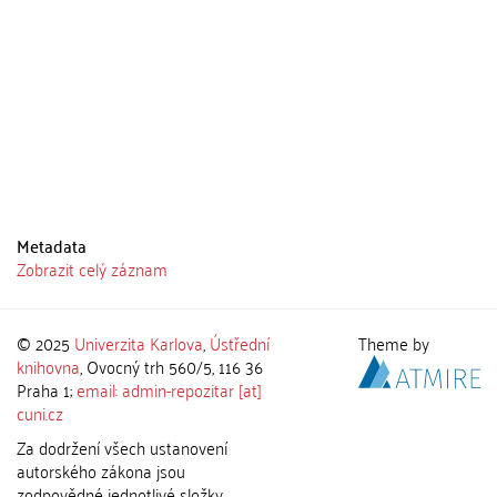
Metadata
Zobrazit celý záznam
© 2025
Univerzita Karlova
,
Ústřední
Theme by
knihovna
, Ovocný trh 560/5, 116 36
Praha 1;
email: admin-repozitar [at]
cuni.cz
Za dodržení všech ustanovení
autorského zákona jsou
zodpovědné jednotlivé složky