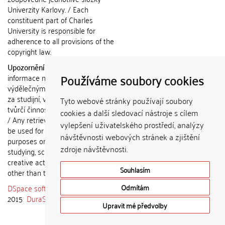
Univerzity Karlovy. / Each
constituent part of Charles
University is responsible for
adherence to all provisions of the
copyright law.
Upozornění / Notice:
Získané
Používáme soubory cookies
informace nemohou být použity k
výdělečným účelům nebo vydávány
za studijní, vědeckou nebo jinou
Tyto webové stránky používají soubory
tvůrčí činnost jiné osoby než autora.
cookies a další sledovací nástroje s cílem
/ Any retrieved information shall not
vylepšení uživatelského prostředí, analýzy
be used for any commercial
návštěvnosti webových stránek a zjištění
purposes or claimed as results of
zdroje návštěvnosti.
studying, scientific or any other
creative activities of any person
Souhlasím
other than the author.
DSpace software
copyright © 2002-
Odmítám
2015
DuraSpace
Upravit mé předvolby