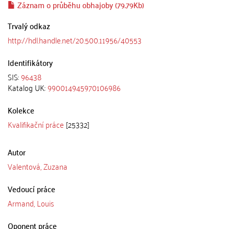
Záznam o průběhu obhajoby (79.79Kb)
Trvalý odkaz
http://hdl.handle.net/20.500.11956/40553
Identifikátory
SIS:
96438
Katalog UK:
990014945970106986
Kolekce
Kvalifikační práce
[25332]
Autor
Valentová, Zuzana
Vedoucí práce
Armand, Louis
Oponent práce