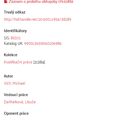
Záznam o průběhu obhajoby (79.93Kb)
Trvalý odkaz
http://hdl.handle.net/20.500.11956/38289
Identifikátory
SIS:
89372
Katalog UK:
990013659060106986
Kolekce
Kvalifikační práce
[21384]
Autor
Vích, Michael
Vedoucí práce
Daňhelková, Libuše
Oponent práce