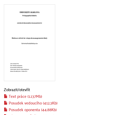
Zobrazit/
otevřít
Text práce (1.137Mb)
Posudek vedoucího (412.3Kb)
Posudek oponenta (44.88Kb)