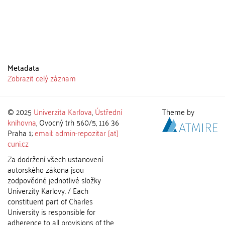
Metadata
Zobrazit celý záznam
© 2025
Univerzita Karlova
,
Ústřední
Theme by
knihovna
, Ovocný trh 560/5, 116 36
Praha 1;
email: admin-repozitar [at]
cuni.cz
Za dodržení všech ustanovení
autorského zákona jsou
zodpovědné jednotlivé složky
Univerzity Karlovy. / Each
constituent part of Charles
University is responsible for
adherence to all provisions of the