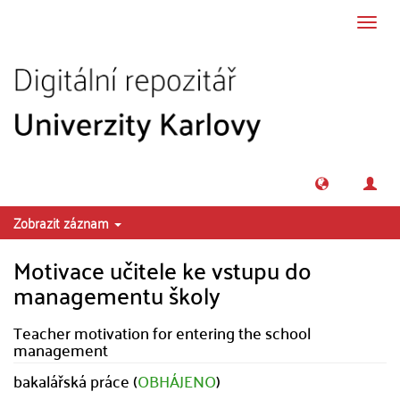
Přeskočit na obsah
Přepn
navig
Zobrazit záznam
Motivace učitele ke vstupu do
managementu školy
Teacher motivation for entering the school
management
bakalářská práce (
OBHÁJENO
)