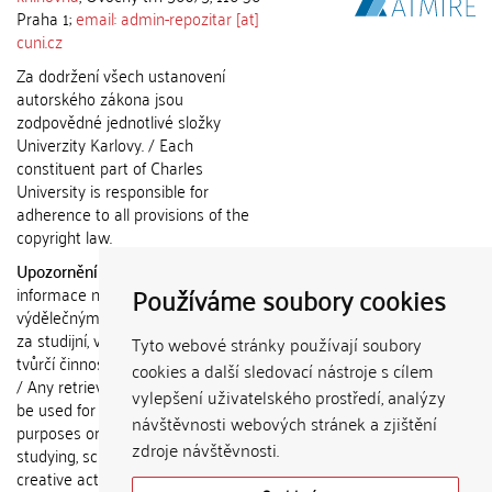
Praha 1;
email: admin-repozitar [at]
cuni.cz
Za dodržení všech ustanovení
autorského zákona jsou
zodpovědné jednotlivé složky
Univerzity Karlovy. / Each
constituent part of Charles
University is responsible for
adherence to all provisions of the
copyright law.
Upozornění / Notice:
Získané
Používáme soubory cookies
informace nemohou být použity k
výdělečným účelům nebo vydávány
za studijní, vědeckou nebo jinou
Tyto webové stránky používají soubory
tvůrčí činnost jiné osoby než autora.
cookies a další sledovací nástroje s cílem
/ Any retrieved information shall not
vylepšení uživatelského prostředí, analýzy
be used for any commercial
návštěvnosti webových stránek a zjištění
purposes or claimed as results of
zdroje návštěvnosti.
studying, scientific or any other
creative activities of any person