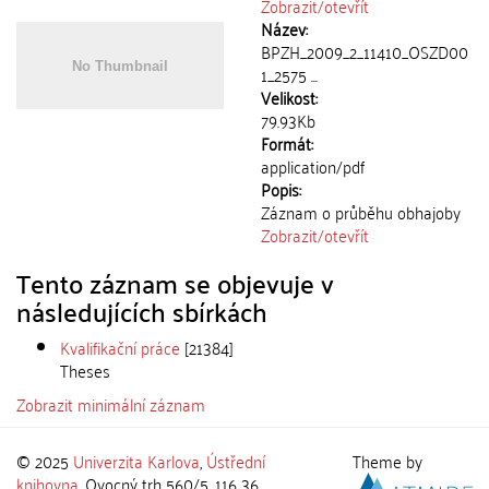
Zobrazit/
otevřít
Název:
BPZH_2009_2_11410_OSZD00
1_2575 ...
Velikost:
79.93Kb
Formát:
application/pdf
Popis:
Záznam o průběhu obhajoby
Zobrazit/
otevřít
Tento záznam se objevuje v
následujících sbírkách
Kvalifikační práce
[21384]
Theses
Zobrazit minimální záznam
© 2025
Univerzita Karlova
,
Ústřední
Theme by
knihovna
, Ovocný trh 560/5, 116 36