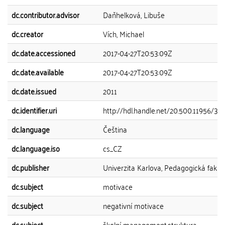
dc.contributor.advisor
Daňhelková, Libuše
dc.creator
Vích, Michael
dc.date.accessioned
2017-04-27T20:53:09Z
dc.date.available
2017-04-27T20:53:09Z
dc.date.issued
2011
dc.identifier.uri
http://hdl.handle.net/20.500.11956/38
dc.language
Čeština
dc.language.iso
cs_CZ
dc.publisher
Univerzita Karlova, Pedagogická fakul
dc.subject
motivace
dc.subject
negativní motivace
dc.subject
školní management,struktura