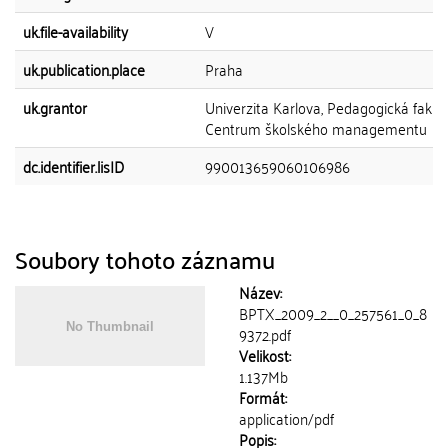
uk.file-availability
V
uk.publication.place
Praha
uk.grantor
Univerzita Karlova, Pedagogická fakult
Centrum školského managementu
dc.identifier.lisID
990013659060106986
Soubory tohoto záznamu
Název:
BPTX_2009_2__0_257561_0_8
9372.pdf
Velikost:
1.137Mb
Formát:
application/pdf
Popis: