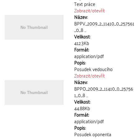
Text práce
Zobrazit/
otevřít
Název:
BPPV_2009_2_11410_0_257561
_0_8 ...
Velikost:
412.3Kb
Formát:
application/pdf
Popis:
Posudek vedoucího
Zobrazit/
otevřít
Název:
BPPO_2009_2_11410_0_25756
1_0_8 ...
Velikost:
44.88Kb
Formát:
application/pdf
Popis:
Posudek oponenta