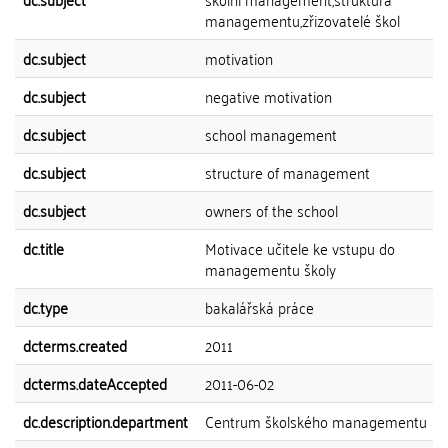
managementu,zřizovatelé škol
dc.subject
motivation
dc.subject
negative motivation
dc.subject
school management
dc.subject
structure of management
dc.subject
owners of the school
dc.title
Motivace učitele ke vstupu do
managementu školy
dc.type
bakalářská práce
dcterms.created
2011
dcterms.dateAccepted
2011-06-02
dc.description.department
Centrum školského managementu