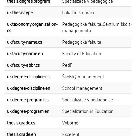
thesis.degree.program
Specializace v pedagogice
uk.thesis.type
bakalářská práce
uk.taxonomy.organization-
Pedagogická fakulta::Centrum školské
cs
managementu
uk.faculty-name.cs
Pedagogická fakulta
uk.faculty-name.en
Faculty of Education
uk.faculty-abbr.cs
PedF
uk.degree-discipline.cs
Školský management
uk.degree-discipline.en
School Management
uk.degree-program.cs
Specializace v pedagogice
uk.degree-program.en
Specialization in Education
thesis.grade.cs
Výborně
thesis.grade.en
Excellent