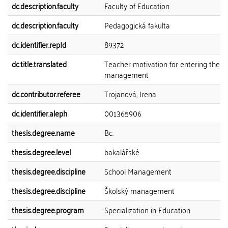
dc.description.faculty
Faculty of Education
dc.description.faculty
Pedagogická fakulta
dc.identifier.repId
89372
dc.title.translated
Teacher motivation for entering the s
management
dc.contributor.referee
Trojanová, Irena
dc.identifier.aleph
001365906
thesis.degree.name
Bc.
thesis.degree.level
bakalářské
thesis.degree.discipline
School Management
thesis.degree.discipline
Školský management
thesis.degree.program
Specialization in Education