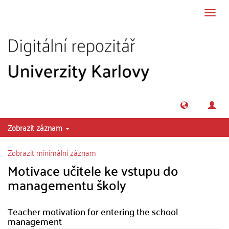
Přeskočit na obsah
Přepn
navig
Zobrazit záznam
Zobrazit minimální záznam
Motivace učitele ke vstupu do
managementu školy
Teacher motivation for entering the school
management