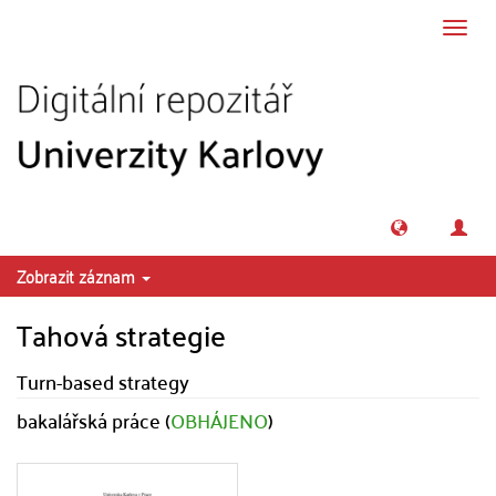
Přeskočit na obsah
Přepn
navig
Zobrazit záznam
Tahová strategie
Turn-based strategy
bakalářská práce (
OBHÁJENO
)