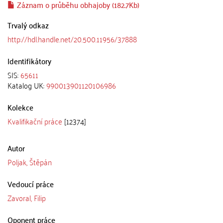
Záznam o průběhu obhajoby (182.7Kb)
Trvalý odkaz
http://hdl.handle.net/20.500.11956/37888
Identifikátory
SIS:
65611
Katalog UK:
990013901120106986
Kolekce
Kvalifikační práce
[12374]
Autor
Poljak, Štěpán
Vedoucí práce
Zavoral, Filip
Oponent práce