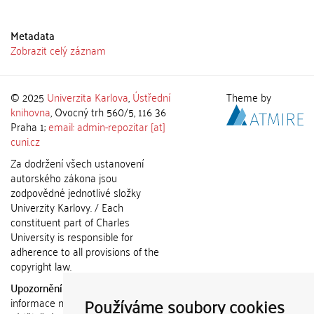
Metadata
Zobrazit celý záznam
© 2025
Univerzita Karlova
,
Ústřední
Theme by
knihovna
, Ovocný trh 560/5, 116 36
Praha 1;
email: admin-repozitar [at]
cuni.cz
Za dodržení všech ustanovení
autorského zákona jsou
zodpovědné jednotlivé složky
Univerzity Karlovy. / Each
constituent part of Charles
University is responsible for
adherence to all provisions of the
copyright law.
Upozornění / Notice:
Získané
Používáme soubory cookies
informace nemohou být použity k