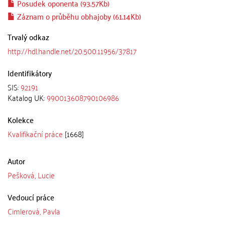
Posudek oponenta (93.57Kb)
Záznam o průběhu obhajoby (61.14Kb)
Trvalý odkaz
http://hdl.handle.net/20.500.11956/37817
Identifikátory
SIS:
92191
Katalog UK:
990013608790106986
Kolekce
Kvalifikační práce
[1668]
Autor
Pešková, Lucie
Vedoucí práce
Cimlerová, Pavla