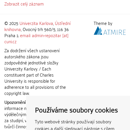
Zobrazit celý záznam
© 2025
Univerzita Karlova
,
Ústřední
Theme by
knihovna
, Ovocný trh 560/5, 116 36
Praha 1;
email: admin-repozitar [at]
cuni.cz
Za dodržení všech ustanovení
autorského zákona jsou
zodpovědné jednotlivé složky
Univerzity Karlovy. / Each
constituent part of Charles
University is responsible for
adherence to all provisions of the
copyright law.
Upozornění / Notice:
Získané
Používáme soubory cookies
informace nemohou být použity k
výdělečným účelům nebo vydávány
za studijní, vědeckou nebo jinou
Tyto webové stránky používají soubory
tvůrčí činnost jiné osoby než autora.
cookies a další sledovací nástroje s cílem