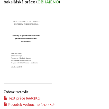
bakalářská práce (
OBHÁJENO
)
Zobrazit/
otevřít
Text práce (669.3Kb)
Posudek vedoucího (91.33Kb)