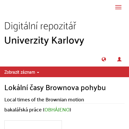
Přeskočit na obsah
Přepn
navig
Zobrazit záznam
Lokální časy Brownova pohybu
Local times of the Brownian motion
bakalářská práce (
OBHÁJENO
)