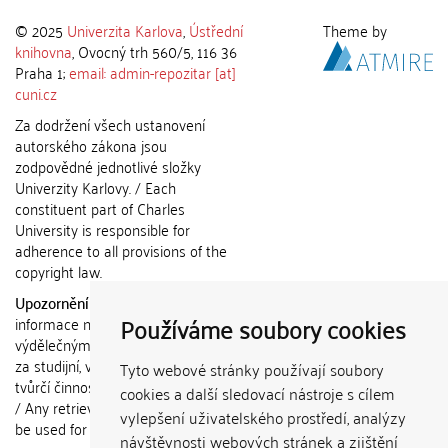
© 2025
Univerzita Karlova
,
Ústřední
Theme by
knihovna
, Ovocný trh 560/5, 116 36
Praha 1;
email: admin-repozitar [at]
cuni.cz
Za dodržení všech ustanovení
autorského zákona jsou
zodpovědné jednotlivé složky
Univerzity Karlovy. / Each
constituent part of Charles
University is responsible for
adherence to all provisions of the
copyright law.
Upozornění / Notice:
Získané
Používáme soubory cookies
informace nemohou být použity k
výdělečným účelům nebo vydávány
za studijní, vědeckou nebo jinou
Tyto webové stránky používají soubory
tvůrčí činnost jiné osoby než autora.
cookies a další sledovací nástroje s cílem
/ Any retrieved information shall not
vylepšení uživatelského prostředí, analýzy
be used for any commercial
návštěvnosti webových stránek a zjištění