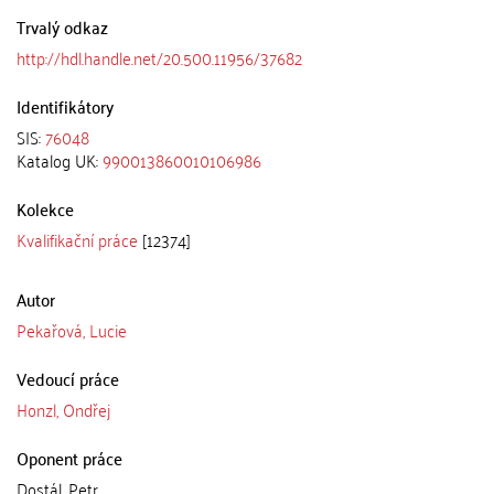
Trvalý odkaz
http://hdl.handle.net/20.500.11956/37682
Identifikátory
SIS:
76048
Katalog UK:
990013860010106986
Kolekce
Kvalifikační práce
[12374]
Autor
Pekařová, Lucie
Vedoucí práce
Honzl, Ondřej
Oponent práce
Dostál, Petr