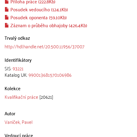
Příloha práce (222.8Kb)
Posudek vedoucího (124.1Kb)
Posudek oponenta (59.10Kb)
Záznam o průběhu obhajoby (426.4Kb)
Trvalý odkaz
http://hdl.handle.net/20.500.11956/37007
Identifikátory
SIS:
93221
Katalog UK:
990013681570106986
Kolekce
Kvalifikační práce
[20621]
Autor
Vaníček, Pavel
Vedoucí práce