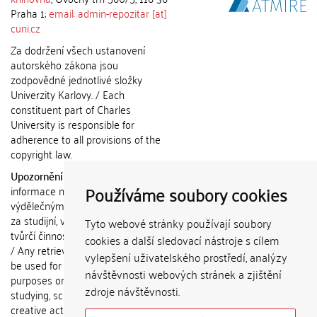
Praha 1;
email: admin-repozitar [at]
cuni.cz
Za dodržení všech ustanovení
autorského zákona jsou
zodpovědné jednotlivé složky
Univerzity Karlovy. / Each
constituent part of Charles
University is responsible for
adherence to all provisions of the
copyright law.
Upozornění / Notice:
Získané
Používáme soubory cookies
informace nemohou být použity k
výdělečným účelům nebo vydávány
za studijní, vědeckou nebo jinou
Tyto webové stránky používají soubory
tvůrčí činnost jiné osoby než autora.
cookies a další sledovací nástroje s cílem
/ Any retrieved information shall not
vylepšení uživatelského prostředí, analýzy
be used for any commercial
návštěvnosti webových stránek a zjištění
purposes or claimed as results of
zdroje návštěvnosti.
studying, scientific or any other
creative activities of any person