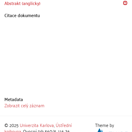
Abstrakt (anglicky)
Citace dokumentu
Metadata
Zobrazit celý záznam
© 2025
Univerzita Karlova
,
Ústřední
Theme by
knihovna
, Ovocný trh 560/5, 116 36