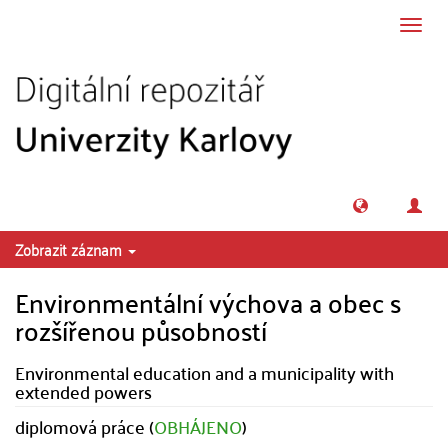
Přeskočit na obsah
Přepn
navig
Zobrazit záznam
Environmentální výchova a obec s
rozšířenou působností
Environmental education and a municipality with
extended powers
diplomová práce (
OBHÁJENO
)