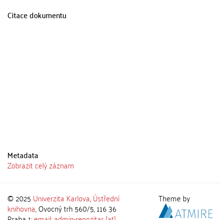
Citace dokumentu
Metadata
Zobrazit celý záznam
© 2025
Univerzita Karlova
,
Ústřední
Theme by
knihovna
, Ovocný trh 560/5, 116 36
Praha 1;
email: admin-repozitar [at]