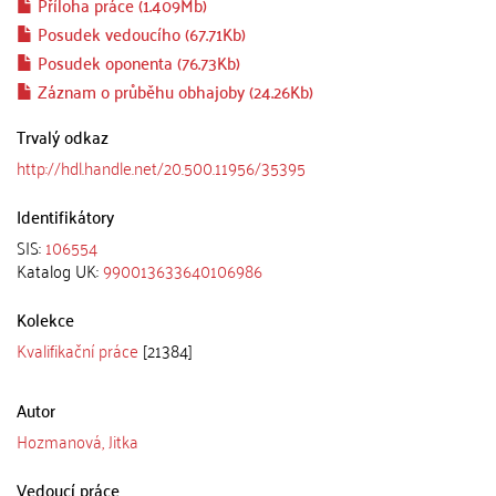
Příloha práce (1.409Mb)
Posudek vedoucího (67.71Kb)
Posudek oponenta (76.73Kb)
Záznam o průběhu obhajoby (24.26Kb)
Trvalý odkaz
http://hdl.handle.net/20.500.11956/35395
Identifikátory
SIS:
106554
Katalog UK:
990013633640106986
Kolekce
Kvalifikační práce
[21384]
Autor
Hozmanová, Jitka
Vedoucí práce