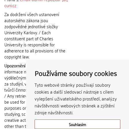
cuni.cz
Za dodržení všech ustanovení
autorského zákona jsou
zodpovědné jednotlivé složky
Univerzity Karlovy. / Each
constituent part of Charles
University is responsible for
adherence to all provisions of the
copyright law.
Upozornění / Notice:
Získané
Používáme soubory cookies
informace nemohou být použity k
výdělečným účelům nebo vydávány
za studijní, vědeckou nebo jinou
Tyto webové stránky používají soubory
tvůrčí činnost jiné osoby než autora.
cookies a další sledovací nástroje s cílem
/ Any retrieved information shall not
vylepšení uživatelského prostředí, analýzy
be used for any commercial
návštěvnosti webových stránek a zjištění
purposes or claimed as results of
zdroje návštěvnosti.
studying, scientific or any other
creative activities of any person
Souhlasím
other than the author.