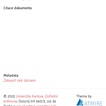
Citace dokumentu
Metadata
Zobrazit celý záznam
© 2025
Univerzita Karlova
,
Ústřední
Theme by
knihovna
, Ovocný trh 560/5, 116 36
Praha 1;
email: admin-repozitar [at]