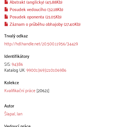
Abstrakt (anglicky) (45.88Kb)
Posudek vedoucího (32.18Kb)
Posudek oponenta (21.05Kb)
Záznam o průběhu obhajoby (27.40Kb)
Trvalý odkaz
http://hdl.handle.net/20.500.11956/34429
Identifikátory
SIS:
94386
Katalog UK:
990013693210106986
Kolekce
Kvalifikační práce
[20621]
Autor
Šlapal, Jan
Vedoucí práce