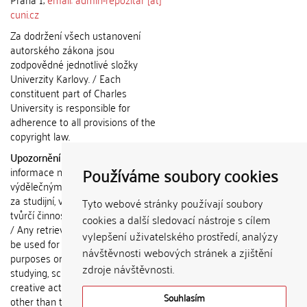
cuni.cz
Za dodržení všech ustanovení
autorského zákona jsou
zodpovědné jednotlivé složky
Univerzity Karlovy. / Each
constituent part of Charles
University is responsible for
adherence to all provisions of the
copyright law.
Upozornění / Notice:
Získané
Používáme soubory cookies
informace nemohou být použity k
výdělečným účelům nebo vydávány
za studijní, vědeckou nebo jinou
Tyto webové stránky používají soubory
tvůrčí činnost jiné osoby než autora.
cookies a další sledovací nástroje s cílem
/ Any retrieved information shall not
vylepšení uživatelského prostředí, analýzy
be used for any commercial
návštěvnosti webových stránek a zjištění
purposes or claimed as results of
zdroje návštěvnosti.
studying, scientific or any other
creative activities of any person
Souhlasím
other than the author.